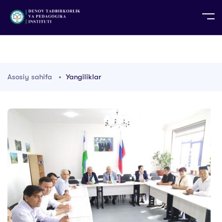
UZ
EN
RU
PS
ZH-CN
DE
HI
ID
TG
TR
Asosiy sahifa
Yangiliklar