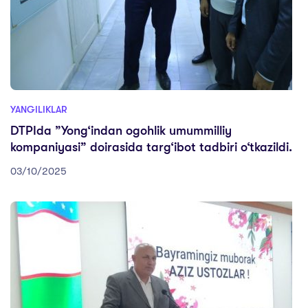
YANGILIKLAR
DTPIda ”Yong‘indan ogohlik umummilliy
kompaniyasi” doirasida targ‘ibot tadbiri o‘tkazildi.
03/10/2025