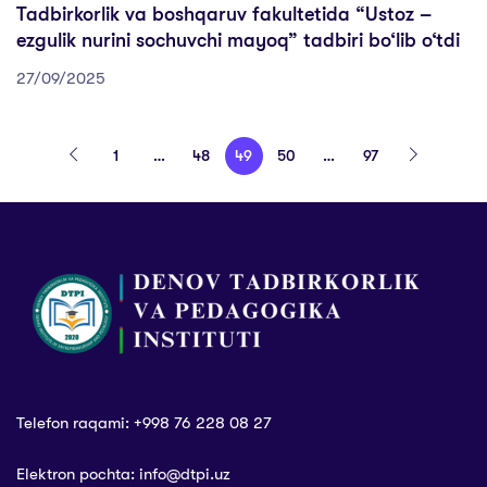
Tadbirkorlik va boshqaruv fakultetida “Ustoz –
ezgulik nurini sochuvchi mayoq” tadbiri bo‘lib o‘tdi
27/09/2025
1
…
48
49
50
…
97
Telefon raqami: +998 76 228 08 27
Elektron pochta: info@dtpi.uz