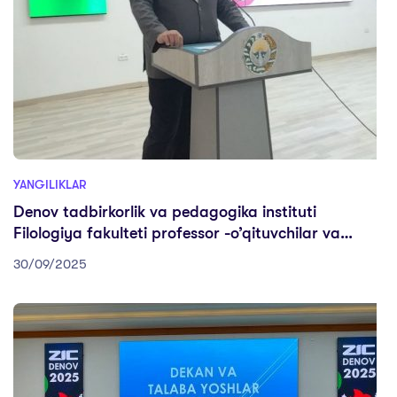
YANGILIKLAR
Denov tadbirkorlik va pedagogika instituti
Filologiya fakulteti professor -o’qituvchilar va
talabalar ishtirokida 1-oktabr “Ustoz va
30/09/2025
murabbiylar kuni” munosabati bilan bayram
tadbiri bo’lib o’tdi.