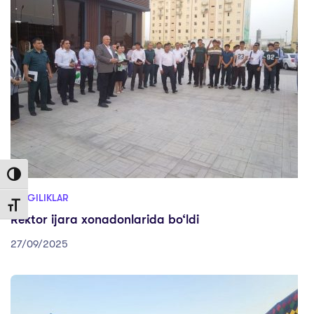
Toggle High Contrast
YANGILIKLAR
Toggle Font size
Rektor ijara xonadonlarida bo‘ldi
27/09/2025