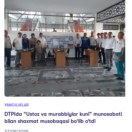
YANGILIKLAR
DTPIda “Ustoz va murabbiylar kuni” munosabati
bilan shaxmat musobaqasi bo‘lib o‘tdi
27/09/2025