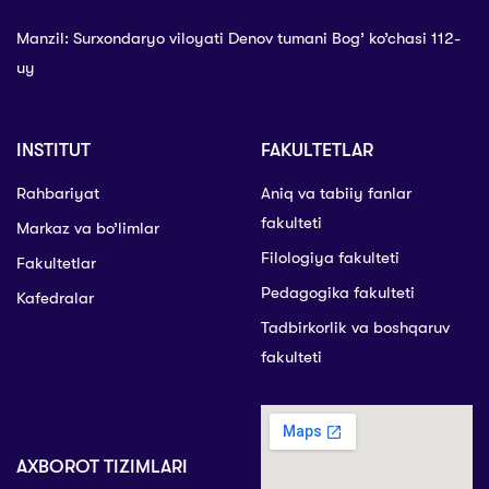
Manzil: Surxondaryo viloyati Denov tumani Bog’ ko’chasi 112-
uy
INSTITUT
FAKULTETLAR
Rahbariyat
Aniq va tabiiy fanlar
fakulteti
Markaz va bo’limlar
Filologiya fakulteti
Fakultetlar
Pedagogika fakulteti
Kafedralar
Tadbirkorlik va boshqaruv
fakulteti
AXBOROT TIZIMLARI