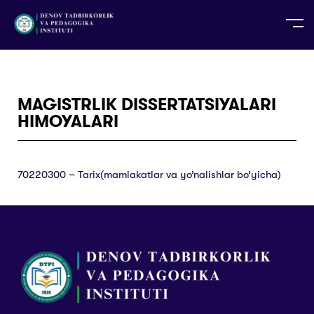
UZ
EN
RU
PS
ZH-CN
DE
HI
ID
TG
TR
MAGISTRLIK DISSERTATSIYALARI
HIMOYALARI
70220300 – Tarix(mamlakatlar va yo’nalishlar bo’yicha)