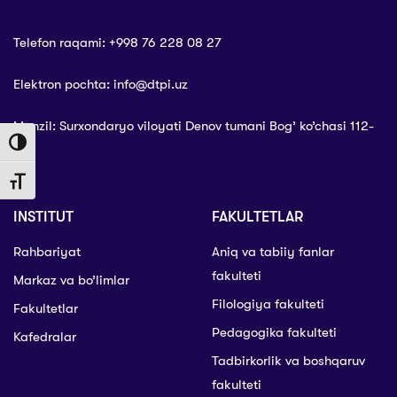
Telefon raqami: +998 76 228 08 27
Elektron pochta: info@dtpi.uz
Manzil: Surxondaryo viloyati Denov tumani Bog’ ko’chasi 112-
Toggle High Contrast
uy
Toggle Font size
INSTITUT
FAKULTETLAR
Rahbariyat
Aniq va tabiiy fanlar
fakulteti
Markaz va bo’limlar
Filologiya fakulteti
Fakultetlar
Pedagogika fakulteti
Kafedralar
Tadbirkorlik va boshqaruv
fakulteti