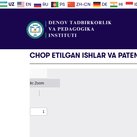
UZ
EN
RU
PS
ZH-CN
DE
HI
I
CHOP ETILGAN ISHLAR VA PATE