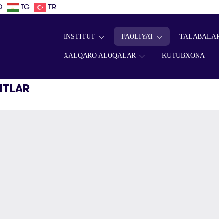
D
TG
TR
INSTITUT
FAOLIYAT
TALABALA
XALQARO ALOQALAR
KUTUBXONA
NTLAR