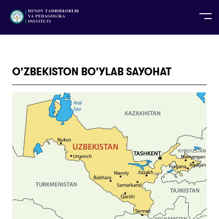
UZ
EN
RU
PS
ZH-CN
DE
HI
ID
TG
TR
O'ZBEKISTON BO'YLAB SAYOHAT