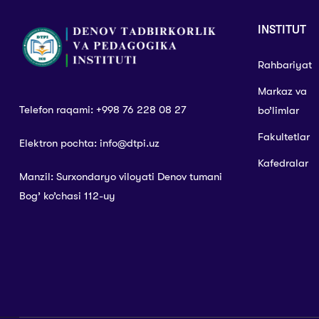
INSTITUT
Rahbariyat
Markaz va
Telefon raqami: +998 76 228 08 27
bo’limlar
Fakultetlar
Elektron pochta: info@dtpi.uz
Kafedralar
Manzil: Surxondaryo viloyati Denov tumani
Bog’ ko’chasi 112-uy