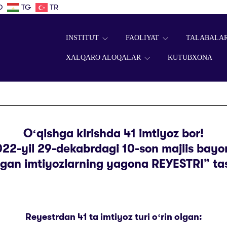
D
TG
TR
INSTITUT
FAOLIYAT
TALABALA
XALQARO ALOQALAR
KUTUBXONA
Oʻqishga kirishda 41 imtiyoz bor!
22-yil 29-dekabrdagi 10-son majlis bayon
lgan imtiyozlarning yagona REYESTRI” ta
Reyestrdan 41 ta imtiyoz turi oʻrin olgan: