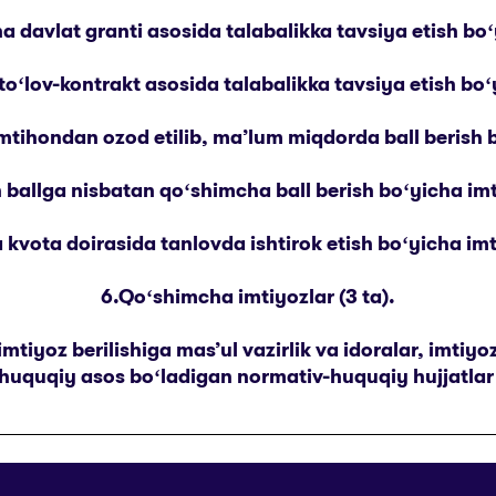
a davlat granti asosida talabalikka tavsiya etish boʻy
toʻlov-kontrakt asosida talabalikka tavsiya etish boʻy
imtihondan ozod etilib, maʼlum miqdorda ball berish b
 ballga nisbatan qoʻshimcha ball berish boʻyicha imti
kvota doirasida tanlovda ishtirok etish boʻyicha imti
6.Qoʻshimcha imtiyozlar (3 ta).
mtiyoz berilishiga masʼul vazirlik va idoralar, imtiy
 huquqiy asos boʻladigan normativ-huquqiy hujjatlar 