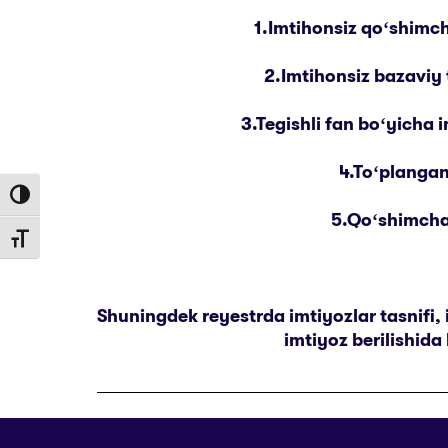
1.Imtihonsiz qoʻshimch
2.Imtihonsiz bazaviy 
3.Tegishli fan boʻyicha 
4.Toʻplangan
Toggle High Contrast
5.Qoʻshimcha 
Toggle Font size
Shuningdek reyestrda imtiyozlar tasnifi, i
imtiyoz berilishida