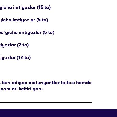
icha imtiyozlar (15 ta)
icha imtiyozlar (4 ta)
oʻyicha imtiyozlar (5 ta)
yozlar (2 ta)
yozlar (12 ta)
oz beriladigan abituriyentlar toifasi hamda
nomlari keltirilgan.