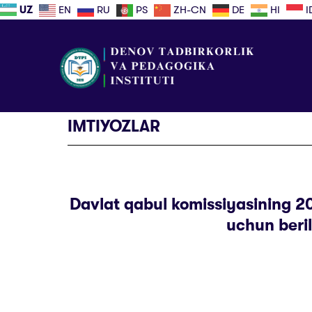
UZ
EN
RU
PS
ZH-CN
DE
HI
I
IMTIYOZLAR
Davlat qabul komissiyasining 20
uchun beri