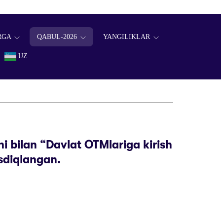
RGA
QABUL-2026
YANGILIKLAR
UZ
i bilan “Davlat OTMlariga kirish
sdiqlangan.