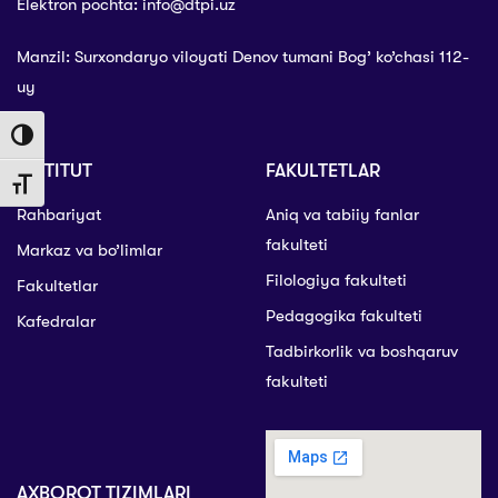
Elektron pochta: info@dtpi.uz
Manzil: Surxondaryo viloyati Denov tumani Bog’ ko’chasi 112-
uy
Toggle High Contrast
INSTITUT
FAKULTETLAR
Toggle Font size
Rahbariyat
Aniq va tabiiy fanlar
fakulteti
Markaz va bo’limlar
Filologiya fakulteti
Fakultetlar
Pedagogika fakulteti
Kafedralar
Tadbirkorlik va boshqaruv
fakulteti
AXBOROT TIZIMLARI