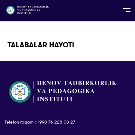
UZ
EN
RU
PS
ZH-CN
DE
HI
ID
TG
TR
TALABALAR HAYOTI
Telefon raqami: +998 76 228 08 27