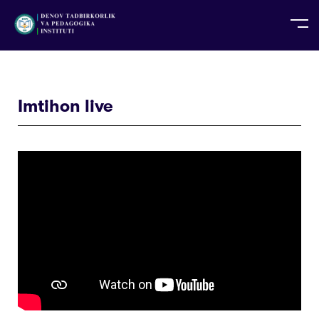
UZ
EN
RU
PS
ZH-CN
DE
HI
ID
TG
TR
Imtihon live