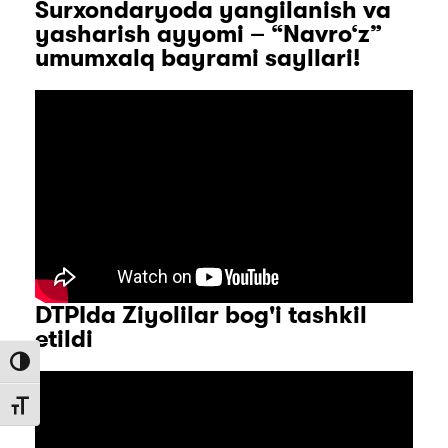
Surxondaryoda yangilanish va
yasharish ayyomi – “Navro‘z”
umumxalq bayrami sayllari!
DTPIda Ziyolilar bog'i tashkil
etildi
Toggle High Contrast
Toggle Font size