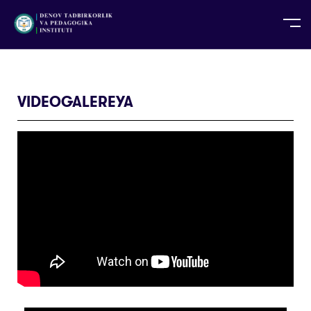
UZ
EN
RU
PS
ZH-CN
DE
HI
ID
TG
TR
VIDEOGALEREYA