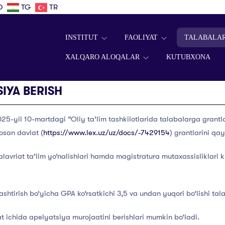
D
TG
TR
INSTITUT
FAOLIYAT
TALABALA
XALQARO ALOQALAR
KUTUBXONA
IYA BERISH
5-yil 10-martdagi “Oliy ta’lim tashkilotlarida talabalarga grantla
osan davlat (
https://www.lex.uz/uz/docs/-7429154
) grantlarini qa
avriat ta’lim yo‘nalishlari hamda magistratura mutaxassisliklari k
ashtirish bo‘yicha GPA ko‘rsatkichi 3,5 va undan yuqori bo‘lishi tala
at ichida apelyatsiya murojaatini berishlari mumkin bo‘ladi.