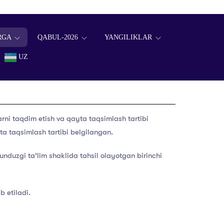
RGA
QABUL-2026
YANGILIKLAR
UZ
rni taqdim etish va qayta taqsimlash tartibi
yta taqsimlash tartibi belgilangan.
unduzgi ta’lim shaklida tahsil olayotgan birinchi
b etiladi.