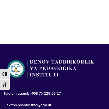
Toggle High Contrast
Toggle Font size
Telefon raqami: +998 76 228 08 27
Elektron pochta: info@dtpi.uz