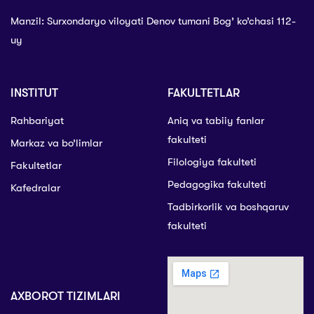
Manzil: Surxondaryo viloyati Denov tumani Bog’ ko’chasi 112-
uy
INSTITUT
FAKULTETLAR
Rahbariyat
Aniq va tabiiy fanlar
fakulteti
Markaz va bo’limlar
Filologiya fakulteti
Fakultetlar
Pedagogika fakulteti
Kafedralar
Tadbirkorlik va boshqaruv
fakulteti
AXBOROT TIZIMLARI