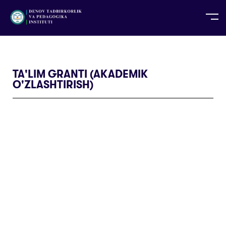
UZ
EN
RU
PS
ZH-CN
DE
HI
ID
TG
TR
TA'LIM GRANTI (AKADEMIK
O'ZLASHTIRISH)​