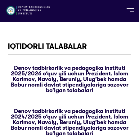
UZ
EN
RU
PS
ZH-CN
DE
HI
ID
TG
TR
IQTIDORLI TALABALAR
Denov tadbirkorlik va pedagogika instituti
2025/2026 o‘quv yili uchun Prezident, Islom
Karimov, Navoiy, Beruniy, Ulug’bek hamda
Bobur nomli davlat stipendiyalariga sazovor
bo’lgan talabalari
Denov tadbirkorlik va pedagogika instituti
2024/2025 o‘quv yili uchun Prezident, Islom
Karimov, Navoiy, Beruniy, Ulug’bek hamda
Bobur nomli davlat stipendiyalariga sazovor
bo’lgan talabalari