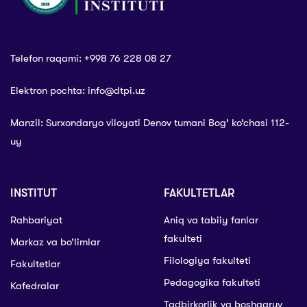
Telefon raqami: +998 76 228 08 27
Elektron pochta: info@dtpi.uz
Manzil: Surxondaryo viloyati Denov tumani Bog’ ko’chasi 112-
uy
INSTITUT
FAKULTETLAR
Rahbariyat
Aniq va tabiiy fanlar
fakulteti
Markaz va bo’limlar
Filologiya fakulteti
Fakultetlar
Pedagogika fakulteti
Kafedralar
Tadbirkorlik va boshqaruv