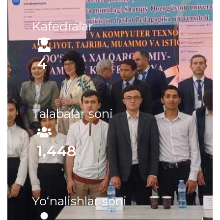
Kafedralar
4
Talabalar soni
1,448
Yo‘nalishlar soni