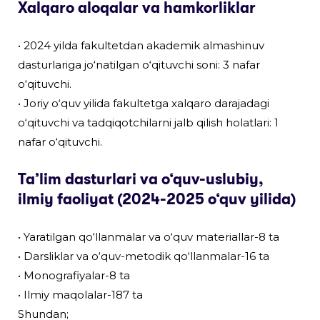
Xalqaro aloqalar va hamkorliklar
• 2024 yilda fakultetdan akademik almashinuv
dasturlariga jo‘natilgan o‘qituvchi soni: 3 nafar
o‘qituvchi.
• Joriy o‘quv yilida fakultetga xalqaro darajadagi
o‘qituvchi va tadqiqotchilarni jalb qilish holatlari: 1
nafar o‘qituvchi.
Ta’lim dasturlari va o‘quv-uslubiy,
ilmiy faoliyat (2024-2025 o‘quv yilida)
• Yaratilgan qo‘llanmalar va o‘quv materiallar-8 ta
• Darsliklar va o‘quv-metodik qo‘llanmalar-16 ta
• Monografiyalar-8 ta
• Ilmiy maqolalar-187 ta
Shundan;