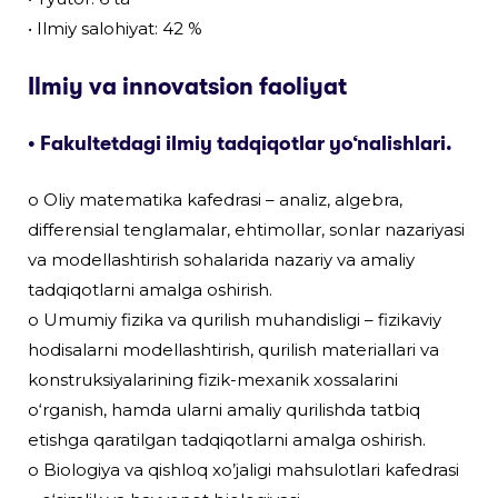
• Ilmiy salohiyat: 42 %
Ilmiy va innovatsion faoliyat
• Fakultetdagi ilmiy tadqiqotlar yo‘nalishlari.
o Oliy matematika kafedrasi – analiz, algebra,
differensial tenglamalar, ehtimollar, sonlar nazariyasi
va modellashtirish sohalarida nazariy va amaliy
tadqiqotlarni amalga oshirish.
o Umumiy fizika va qurilish muhandisligi – fizikaviy
hodisalarni modellashtirish, qurilish materiallari va
konstruksiyalarining fizik-mexanik xossalarini
o‘rganish, hamda ularni amaliy qurilishda tatbiq
etishga qaratilgan tadqiqotlarni amalga oshirish.
o Biologiya va qishloq xo’jaligi mahsulotlari kafedrasi