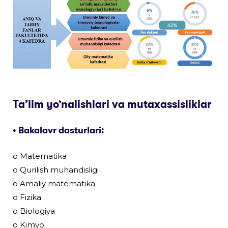
Ta’lim yo‘nalishlari va mutaxassisliklar
• Bakalavr dasturlari:
o Matematika
o Qurilish muhandisligi
o Amaliy matematika
o Fizika
o Biologiya
o Kimyo