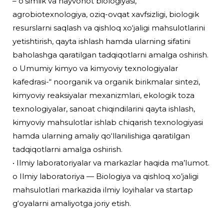
– o‘simlik va hayvonot biologiyasi,
agrobiotexnologiya, oziq-ovqat xavfsizligi, biologik
resurslarni saqlash va qishloq xo‘jaligi mahsulotlarini
yetishtirish, qayta ishlash hamda ularning sifatini
baholashga qaratilgan tadqiqotlarni amalga oshirish.
o Umumiy kimyo va kimyoviy texnologiyalar
kafedrasi-“ noorganik va organik birikmalar sintezi,
kimyoviy reaksiyalar mexanizmlari, ekologik toza
texnologiyalar, sanoat chiqindilarini qayta ishlash,
kimyoviy mahsulotlar ishlab chiqarish texnologiyasi
hamda ularning amaliy qo‘llanilishiga qaratilgan
tadqiqotlarni amalga oshirish.
• Ilmiy laboratoriyalar va markazlar haqida ma’lumot.
o Ilmiy laboratoriya — Biologiya va qishloq xo’jaligi
mahsulotlari markazida ilmiy loyihalar va startap
g‘oyalarni amaliyotga joriy etish.