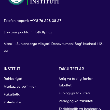
Telefon raqami: +998 76 228 08 27
Elektron pochta: info@dtpi.uz
Manzil: Surxondaryo viloyati Denov tumani Bog’ ko’chasi 112-
uy
INSTITUT
FAKULTETLAR
Rahbariyat
Aniq va tabiiy fanlar
fakulteti
Markaz va bo’limlar
Filologiya fakulteti
Fakultetlar
Pedagogika fakulteti
Kafedralar
Tadbirkorlik va boshqaruv