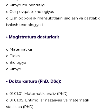
o Kimyo muhandisligi
o Oziq-ovqat texnologiyasi
o Qishloq xo’jalik mahsulotlarini saqlash va dastlabki
ishlash texnologiyasi
• Magistratura dasturlari:
o Matematika
o Fizika
o Biologiya
o Kimyo
• Doktorantura (PhD, DSc):
o 01.01.01. Matematik analiz (PhD)
o 01.01.05. Ehtimollar nazariyasi va matematik
statistika (PhD)