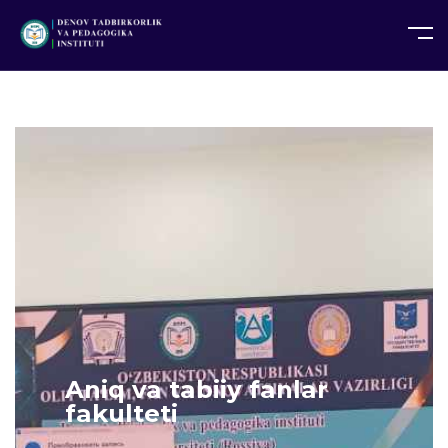
UZ
EN
RU
PS
ZH-CN
DE
HI
ID
TG
TR
Aniq va tabiiy fanlar
fakulteti