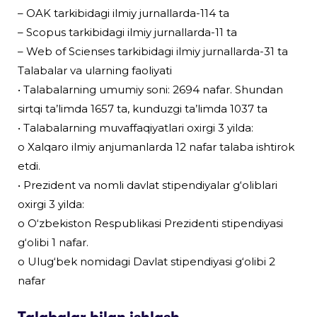
– OAK tarkibidagi ilmiy jurnallarda-114 ta
– Scopus tarkibidagi ilmiy jurnallarda-11 ta
– Web of Scienses tarkibidagi ilmiy jurnallarda-31 ta
Talabalar va ularning faoliyati
• Talabalarning umumiy soni: 2694 nafar. Shundan
sirtqi ta’limda 1657 ta, kunduzgi ta’limda 1037 ta
• Talabalarning muvaffaqiyatlari oxirgi 3 yilda:
o Xalqaro ilmiy anjumanlarda 12 nafar talaba ishtirok
etdi.
• Prezident va nomli davlat stipendiyalar g‘oliblari
oxirgi 3 yilda:
o O‘zbekiston Respublikasi Prezidenti stipendiyasi
g‘olibi 1 nafar.
o Ulug‘bek nomidagi Davlat stipendiyasi g‘olibi 2
nafar