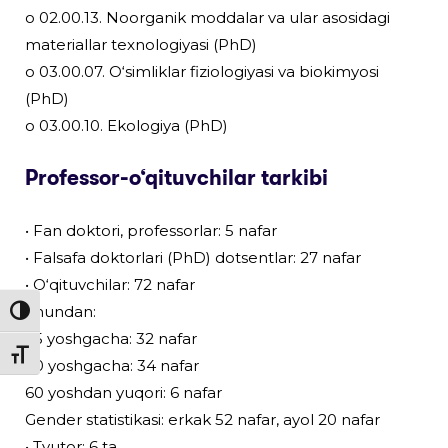
o 02.00.13. Noorganik moddalar va ular asosidagi
materiallar texnologiyasi (PhD)
o 03.00.07. O‘simliklar fiziologiyasi va biokimyosi
(PhD)
o 03.00.10. Ekologiya (PhD)
Professor-o‘qituvchilar tarkibi
• Fan doktori, professorlar: 5 nafar
• Falsafa doktorlari (PhD) dotsentlar: 27 nafar
• O‘qituvchilar: 72 nafar
Shundan:
Toggle High Contrast
35 yoshgacha: 32 nafar
Toggle Font size
60 yoshgacha: 34 nafar
60 yoshdan yuqori: 6 nafar
Gender statistikasi: erkak 52 nafar, ayol 20 nafar
• Tyutor: 6 ta