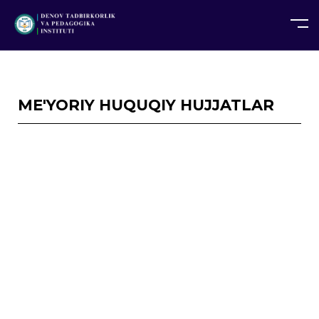
UZ
EN
RU
PS
ZH-CN
DE
HI
ID
TG
TR
ME'YORIY HUQUQIY HUJJATLAR