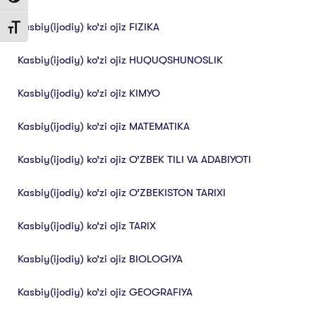
Kasbiy(ijodiy) ko’zi ojiz FIZIKA
Toggle Font size
Kasbiy(ijodiy) ko’zi ojiz HUQUQSHUNOSLIK
Kasbiy(ijodiy) ko’zi ojiz KIMYO
Kasbiy(ijodiy) ko’zi ojiz MATEMATIKA
Kasbiy(ijodiy) ko’zi ojiz O’ZBEK TILI VA ADABIYOTI
Kasbiy(ijodiy) ko’zi ojiz O’ZBEKISTON TARIXI
Kasbiy(ijodiy) ko’zi ojiz TARIX
Kasbiy(ijodiy) ko’zi ojiz BIOLOGIYA
Kasbiy(ijodiy) ko’zi ojiz GEOGRAFIYA