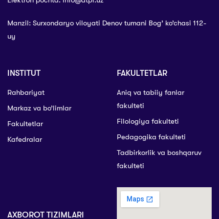
Manzil: Surxondaryo viloyati Denov tumani Bog’ ko’chasi 112-
uy
INSTITUT
FAKULTETLAR
Rahbariyat
Aniq va tabiiy fanlar
fakulteti
Markaz va bo’limlar
Filologiya fakulteti
Fakultetlar
Pedagogika fakulteti
Kafedralar
Tadbirkorlik va boshqaruv
fakulteti
AXBOROT TIZIMLARI