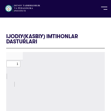
UZ
EN
RU
PS
ZH-CN
DE
HI
ID
TG
TR
IJODIY(KASBIY) IMTIHONLAR
DASTURLARI