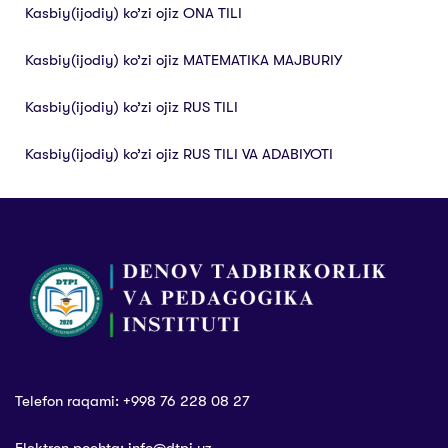
Kasbiy(ijodiy) ko’zi ojiz ONA TILI
Kasbiy(ijodiy) ko’zi ojiz MATEMATIKA MAJBURIY
Kasbiy(ijodiy) ko’zi ojiz RUS TILI
Kasbiy(ijodiy) ko’zi ojiz RUS TILI VA ADABIYOTI
Telefon raqami: +998 76 228 08 27
Elektron pochta: info@dtpi.uz