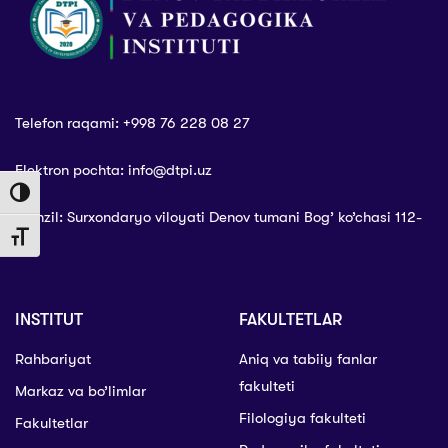
Telefon raqami: +998 76 228 08 27
Elektron pochta: info@dtpi.uz
Toggle High Contrast
Manzil: Surxondaryo viloyati Denov tumani Bog’ ko’chasi 112-
Toggle Font size
uy
INSTITUT
FAKULTETLAR
Rahbariyat
Aniq va tabiiy fanlar
fakulteti
Markaz va bo’limlar
Filologiya fakulteti
Fakultetlar