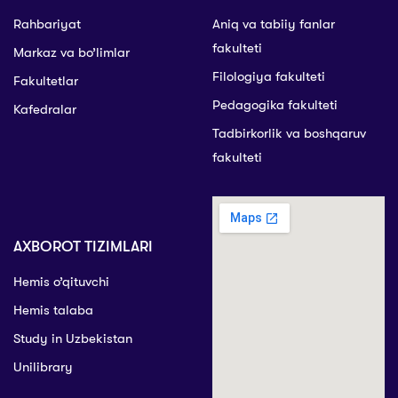
Rahbariyat
Aniq va tabiiy fanlar
fakulteti
Markaz va bo’limlar
Filologiya fakulteti
Fakultetlar
Pedagogika fakulteti
Kafedralar
Tadbirkorlik va boshqaruv
fakulteti
AXBOROT TIZIMLARI
Hemis o’qituvchi
Hemis talaba
Study in Uzbekistan
Unilibrary