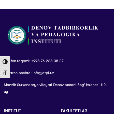
Telefon raqami: +998 76 228 08 27
Toggle High Contrast
Elektron pochta: info@dtpi.uz
Toggle Font size
Manzil: Surxondaryo viloyati Denov tumani Bog’ ko’chasi 112-
uy
INSTITUT
FAKULTETLAR