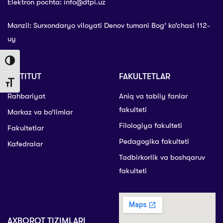
Elektron pochta: info@dtpi.uz
Manzil: Surxondaryo viloyati Denov tumani Bog’ ko’chasi 112-
uy
Toggle High Contrast
INSTITUT
FAKULTETLAR
Toggle Font size
Rahbariyat
Aniq va tabiiy fanlar
fakulteti
Markaz va bo’limlar
Filologiya fakulteti
Fakultetlar
Pedagogika fakulteti
Kafedralar
Tadbirkorlik va boshqaruv
fakulteti
AXBOROT TIZIMLARI