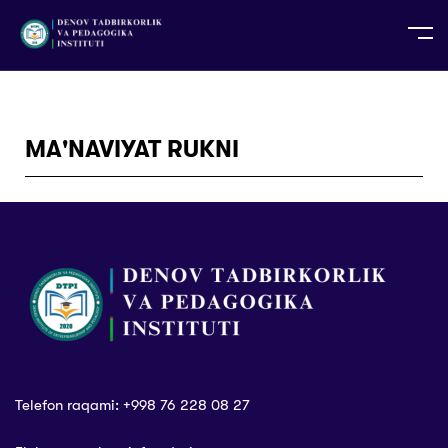
UZ
EN
RU
PS
ZH-CN
DE
HI
ID
TG
TR
MA'NAVIYAT RUKNI
Telefon raqami: +998 76 228 08 27