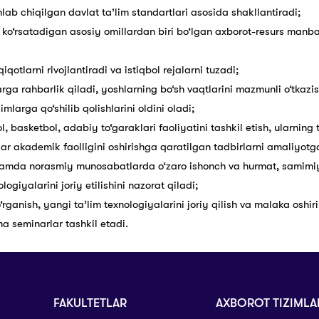
ab chiqilgan davlat ta’lim standartlari asosida shakllantiradi;
sir ko‘rsatadigan asosiy omillardan biri bo‘lgan axborot-resurs manb
iqotlarni rivojlantiradi va istiqbol rejalarni tuzadi;
larga rahbarlik qiladi, yoshlarning bo‘sh vaqtlarini mazmunli o‘tkaz
mlarga qo‘shilib qolishlarini oldini oladi;
l, basketbol, adabiy to‘garaklari faoliyatini tashkil etish, ularning 
lar akademik faolligini oshirishga qaratilgan tadbirlarni amaliyotga
 hamda norasmiy munosabatlarda o‘zaro ishonch va hurmat, samimiyl
giyalarini joriy etilishini nazorat qiladi;
‘rganish, yangi ta’lim texnologiyalarini joriy qilish va malaka oshir
 seminarlar tashkil etadi.
FAKULTETLAR
AXBOROT TIZIMLA