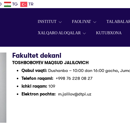
D
TG
TR
INSTITUT
FAOLIYAT
TALABALA
XALQARO ALOQALAR
KUTUBXONA
Fakultet dekani
TOSHBOBOYEV MAQSUD JALILOVICH
Qabul vaqti:
Dushanba – 10:00 dan 16:00 gacha, Jum
Telefon raqami:
+998 76 228 08 27
Ichki raqam:
109
Elektron pochta:
m.jalilov@dtpi.uz