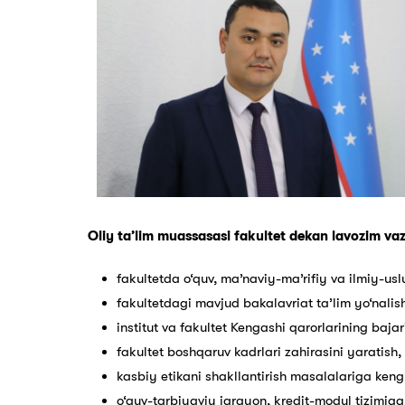
Oliy ta’lim muassasasi fakultet dekan lavozim vazi
fakultetda o‘quv, ma’naviy-ma’rifiy va ilmiy-usl
fakultetdagi mavjud bakalavriat ta’lim yo‘nalish
institut va fakultet Kengashi qarorlarining bajari
fakultet boshqaruv kadrlari zahirasini yaratish,
kasbiy etikani shakllantirish masalalariga kengr
o‘quv-tarbiyaviy jarayon, kredit-modul tizimiga 