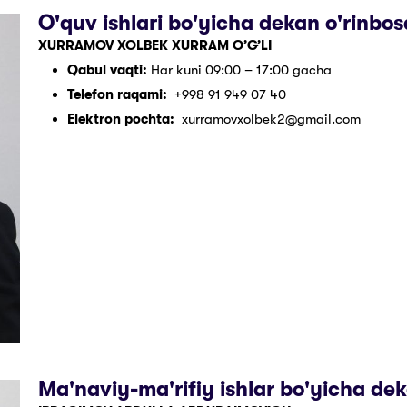
O'quv ishlari bo'yicha dekan o'rinbos
XURRAMOV XOLBEK XURRAM O’G’LI
Qabul vaqti:
Har kuni 09:00 – 17:00 gacha
Telefon raqami:
+998 91 949 07 40
Elektron pochta:
xurramovxolbek2@gmail.com
Ma'naviy-ma'rifiy ishlar bo'yicha dek