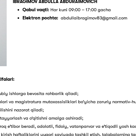
IBRAGIMOV ABDULLA ABDURAIMOVICH
Qabul vaqti:
Har kuni 09:00 – 17:00 gacha
Elektron pochta:
abdullaibragimov83@gmail.com
falari:
ubiy ishlarga bevosita rahbarlik qiladi;
lari va magistratura mutaxassisliklari bo‘yicha zaruriy normativ-huq
lishini nazorat qiladi;
 tayyorlash va o‘qitishni amalga oshiradi;
oq e’tibor beradi, adolatli, fidoiy, vatanparvar va e’tiqodli yosh ka
kirish haftaliklarini yuqori saviyada tashkil etish, talabalarning 