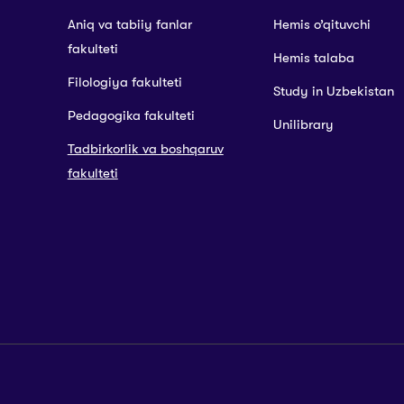
Aniq va tabiiy fanlar
Hemis o’qituvchi
fakulteti
Hemis talaba
Filologiya fakulteti
Study in Uzbekistan
Pedagogika fakulteti
Unilibrary
Tadbirkorlik va boshqaruv
fakulteti