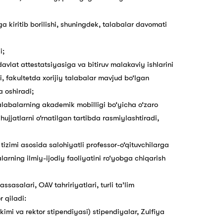
ga kiritib borilishi, shuningdek, talabalar davomati
i;
avlat attestatsiyasiga va bitiruv malakaviy ishlarini
i, fakultetda xorijiy talabalar mavjud bo‘lgan
a oshiradi;
alabalarning akademik mobilligi bo‘yicha o‘zaro
ujjatlarni o‘rnatilgan tartibda rasmiylashtiradi,
” tizimi asosida salohiyatli professor-o‘qituvchilarga
alarning ilmiy-ijodiy faoliyatini ro‘yobga chiqarish
salari, OAV tahririyatlari, turli ta’lim
 qiladi:
imi va rektor stipendiyasi) stipendiyalar, Zulfiya