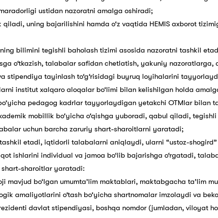
 samaradorligi ustidan nazoratni amalga oshiradi;
k qiladi, uning bajarilishini hamda o‘z vaqtida HEMIS axborot tizimi
ning bilimini tegishli baholash tizimi asosida nazoratni tashkil etad
a o‘tkazish, talabalar safidan chetlatish, yakuniy nazoratlarga, d
 va stipendiya tayinlash to‘g‘risidagi buyruq loyihalarini tayyorlayd
hlarni institut xalqaro aloqalar bo‘limi bilan kelishilgan holda amalg
ar bo‘yicha pedagog kadrlar tayyorlaydigan yetakchi OTMlar bilan t
ademik mobillik bo‘yicha o‘qishga yuboradi, qabul qiladi, tegishli h
abalar uchun barcha zaruriy shart-sharoitlarni yaratadi;
 tashkil etadi, iqtidorli talabalarni aniqlaydi, ularni “ustoz-shogird
iqot ishlarini individual va jamoa bo‘lib bajarishga o‘rgatadi, talab
 shart-sharoitlar yaratadi:
ji mavjud bo‘lgan umumta’lim maktablari, maktabgacha ta’lim muassa
gik amaliyotlarini o‘tash bo‘yicha shartnomalar imzolaydi va bekor
Prezidenti davlat stipendiyasi, boshqa nomdor (jumladan, viloyat hok