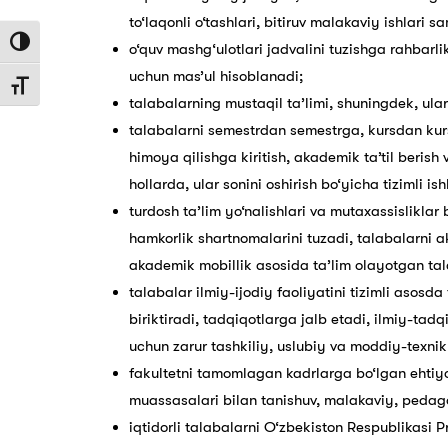
to‘laqonli o‘tashlari, bitiruv malakaviy ishlari
Toggle High Contrast
o‘quv mashg‘ulotlari jadvalini tuzishga rahbarli
uchun mas’ul hisoblanadi;
Toggle Font size
talabalarning mustaqil ta’limi, shuningdek, ular
talabalarni semestrdan semestrga, kursdan kursg
himoya qilishga kiritish, akademik ta’til berish
hollarda, ular sonini oshirish bo‘yicha tizimli is
turdosh ta’lim yo‘nalishlari va mutaxassislikl
hamkorlik shartnomalarini tuzadi, talabalarni ak
akademik mobillik asosida ta’lim olayotgan tal
talabalar ilmiy-ijodiy faoliyatini tizimli asosda
biriktiradi, tadqiqotlarga jalb etadi, ilmiy-tadq
uchun zarur tashkiliy, uslubiy va moddiy-texnik
fakultetni tamomlagan kadrlarga bo‘lgan ehtiyo
muassasalari bilan tanishuv, malakaviy, pedago
iqtidorli talabalarni O‘zbekiston Respublikasi 