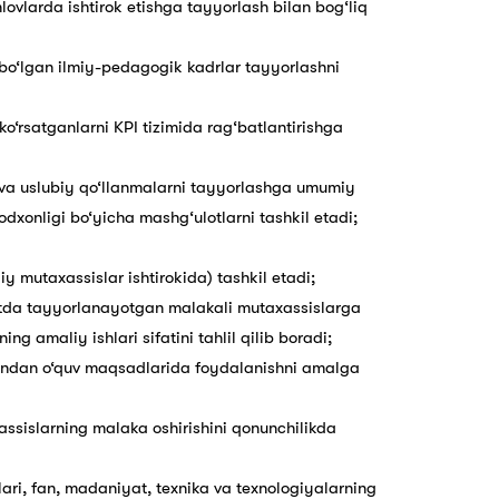
lovlarda ishtirok etishga tayyorlash bilan bog‘liq
 bo‘lgan ilmiy-pedagogik kadrlar tayyorlashni
ko‘rsatganlarni KPI tizimida rag‘batlantirishga
uv va uslubiy qo‘llanmalarni tayyorlashga umumiy
odxonligi bo‘yicha mashg‘ulotlarni tashkil etadi;
iy mutaxassislar ishtirokida) tashkil etadi;
ltetda tayyorlanayotgan malakali mutaxassislarga
ng amaliy ishlari sifatini tahlil qilib boradi;
a undan o‘quv maqsadlarida foydalanishni amalga
assislarning malaka oshirishini qonunchilikda
jlari, fan, madaniyat, texnika va texnologiyalarning