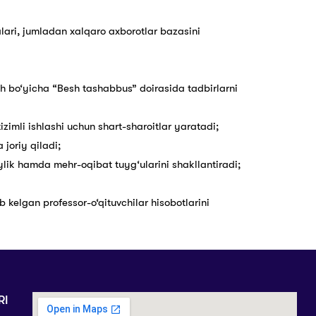
alari, jumladan xalqaro axborotlar bazasini
ish bo‘yicha “Besh tashabbus” doirasida tadbirlarni
tizimli ishlashi uchun shart-sharoitlar yaratadi;
 joriy qiladi;
ik hamda mehr-oqibat tuyg‘ularini shakllantiradi;
ib kelgan professor-o‘qituvchilar hisobotlarini
RI