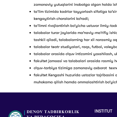
zamonaviy yutuqlarini inobatga olgan holda ishl
ta’lim tizimida kadrlar tayyorlash sifatiga ta’
kengaytirish choralarini ko‘radi;
ta’limni rivojlantirish bo‘yicha ustuvor ilmiy-tadq
talabalar turar joylarida ma’naviy-ma’rifiy ish
tashkil qiladi, talabalarning har xil norasmiy oqi
talabalar teatr studiyalari, raqs, futbol, voleybo
talabalar orasida o‘quv intizomini yaxshilash, u
fakultet jamoasi va talabalari orasida rasmiy
o‘quv-tarbiya tizimiga zamonaviy axborot texnolo
fakultet Kengashi huzurida ustozlar tajribasini o
muhokama qilish hamda ommalashtirish bo‘yicha
INSTITUT