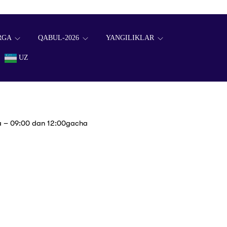
RGA
QABUL-2026
YANGILIKLAR
UZ
a – 09:00 dan 12:00gacha