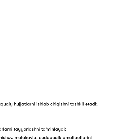
uqiy hujjatlarni ishlab chiqishni tashkil etadi;
drlarni tayyorlashni ta’minlaydi;
tanishuv, malakaviy, pedagogik amaliyotlarini