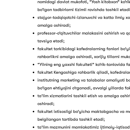
nomidagi davlat mukofoti, “Yosh kitobxon” ko‘ri
bo‘lgan tadbirlarni tizimli ravishda tashkil etadi
stajyor-tadqiqotchi-izlanuvchi va katta ilmiy 
amalga oshiradi;
professor-o‘qituvchilar malakasini oshirish va q
tavsiya etadi;
fakultet tarkibidagi kafedralarning fanlari bo‘
rahbarlikni amalga oshiradi, xorijiy tillarni mu
“Yilning eng yaxshi fakulteti” ko‘rik-tanlovida fa
fakultet Kengashiga rahbarlik qiladi, kafedralara
institutning marketing va talabalar amaliyoti 
bo‘lgan ehtiyojini o‘rganadi, avvalgi yillarda fa
ta’lim xizmatlarini tashkil etish va amalga os
oshiradi;
fakultet ixtisosligi bo‘yicha maktabgacha va ma
belgilangan tartibda tashkil etadi;
ta’lim mazmunini mamlakatimiz ijtimoiy-iqtisodiy