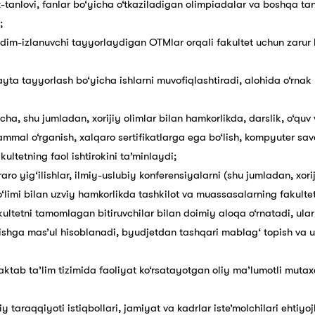
k-tanlovi, fanlar bo‘yicha o‘tkaziladigan olimpiadalar va boshqa tan
;
xodim-izlanuvchi tayyorlaydigan OTMlar orqali fakultet uchun zarur
ayta tayyorlash bo‘yicha ishlarni muvofiqlashtiradi, alohida o‘rnak 
yicha, shu jumladan, xorijiy olimlar bilan hamkorlikda, darslik, o‘q
kammal o‘rganish, xalqaro sertifikatlarga ega bo‘lish, kompyuter sav
kultetning faol ishtirokini ta’minlaydi;
ro yig‘ilishlar, ilmiy-uslubiy konferensiyalarni (shu jumladan, xorij
bo‘limi bilan uzviy hamkorlikda tashkilot va muassasalarning faku
kultetni tamomlagan bitiruvchilar bilan doimiy aloqa o‘rnatadi, ularni
hirishga mas’ul hisoblanadi, byudjetdan tashqari mablag‘ topish v
ktab ta’lim tizimida faoliyat ko‘rsatayotgan oliy ma’lumotli mutax
 taraqqiyoti istiqbollari, jamiyat va kadrlar iste’molchilari ehtiyo