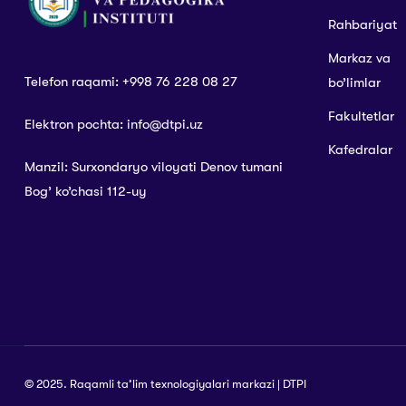
Rahbariyat
Markaz va
Telefon raqami: +998 76 228 08 27
bo’limlar
Fakultetlar
Elektron pochta: info@dtpi.uz
Kafedralar
Manzil: Surxondaryo viloyati Denov tumani
Bog’ ko’chasi 112-uy
© 2025. Raqamli ta’lim texnologiyalari markazi | DTPI
|