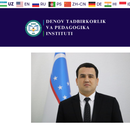
UZ
EN
RU
PS
ZH-CN
DE
HI
I