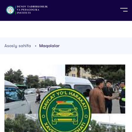
UZ
EN
RU
PS
ZH-CN
DE
HI
ID
TG
TR
Asosiy sahifa
Maqolalar