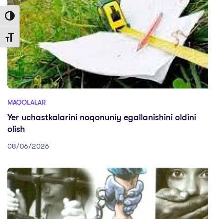
Toggle High Contrast
Toggle Font size
MAQOLALAR
Yer uchastkalarini noqonuniy egallanishini oldini
olish
08/06/2026