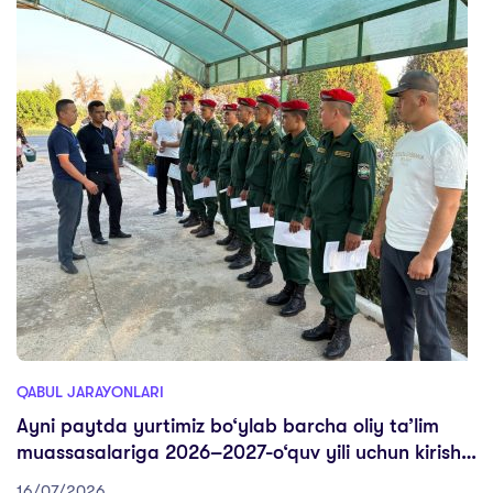
QABUL JARAYONLARI
Ayni paytda yurtimiz bo‘ylab barcha oliy ta’lim
muassasalariga 2026–2027-o‘quv yili uchun kirish
test sinovlari bo‘lib o‘tmoqda.
16/07/2026