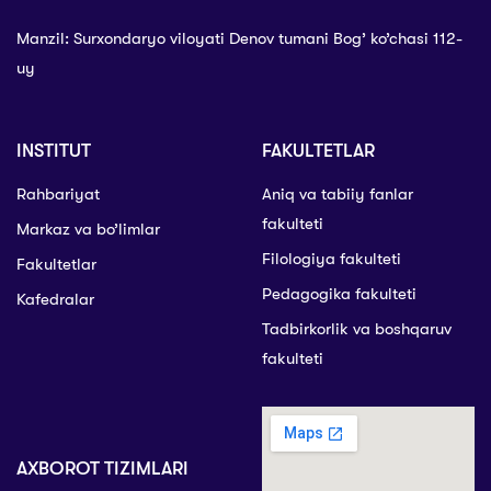
Manzil: Surxondaryo viloyati Denov tumani Bog’ ko’chasi 112-
uy
INSTITUT
FAKULTETLAR
Rahbariyat
Aniq va tabiiy fanlar
fakulteti
Markaz va bo’limlar
Filologiya fakulteti
Fakultetlar
Pedagogika fakulteti
Kafedralar
Tadbirkorlik va boshqaruv
fakulteti
AXBOROT TIZIMLARI