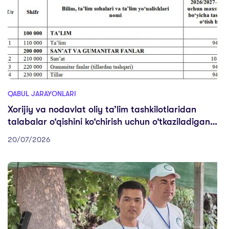
QABUL JARAYONLARI
Xorijiy va nodavlat oliy ta’lim tashkilotlaridan
talabalar o‘qishini ko‘chirish uchun o‘tkaziladigan
maxsus sinovlar bo‘yicha o‘tish ballari
20/07/2026