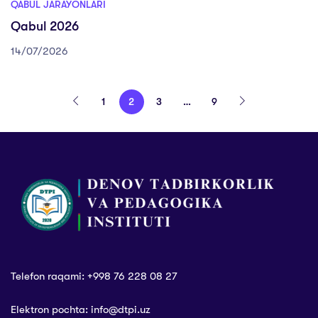
QABUL JARAYONLARI
Qabul 2026
14/07/2026
1
2
3
…
9
Telefon raqami: +998 76 228 08 27
Elektron pochta: info@dtpi.uz