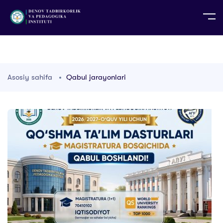
UZ
EN
RU
PS
ZH-CN
DE
HI
ID
TG
TR
Asosiy sahifa
Qabul jarayonlari