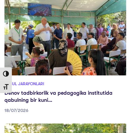
Toggle High Contrast
QABUL JARAYONLARI
Toggle Font size
Denov tadbirkorlik va pedagogika institutida
qabulning bir kuni…
18/07/2026