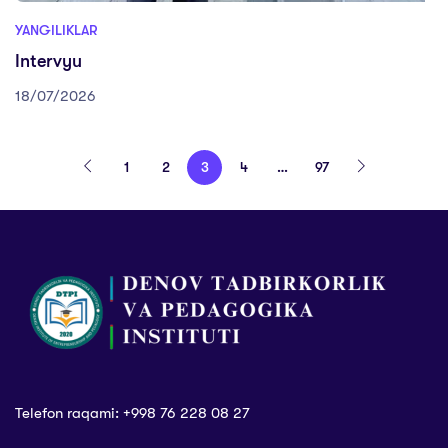
YANGILIKLAR
Intervyu
18/07/2026
1
2
3
4
…
97
Telefon raqami: +998 76 228 08 27