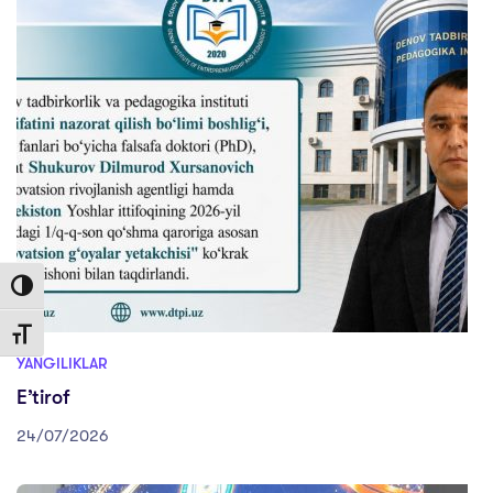
Toggle High Contrast
Toggle Font size
YANGILIKLAR
E’tirof
24/07/2026