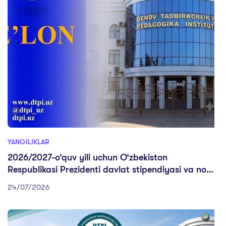
YANGILIKLAR
2026/2027-o‘quv yili uchun O‘zbekiston
Respublikasi Prezidenti davlat stipendiyasi va nomli
davlat stipendiyalari tanlovi institut bosqichi bo’lib
24/07/2026
o’tadi.(Islom Karimov, Navoiy, Bobur, Pahlavon
Mahmud, Abdulla Avloniy) nomli davlat
stipendiyasiga nomzodlar (bakalavriat) uchun.