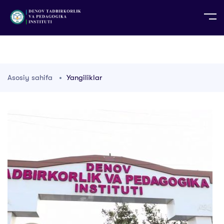
UZ
EN
RU
PS
ZH-CN
DE
HI
ID
TG
TR
Asosiy sahifa
Yangiliklar