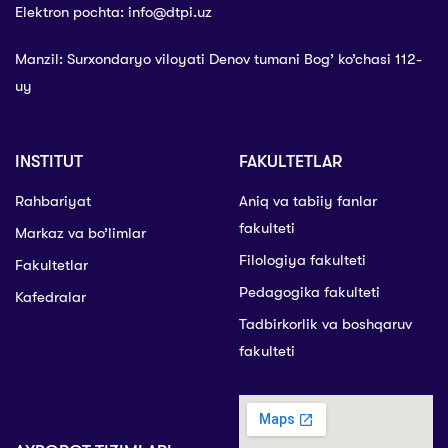
Elektron pochta: info@dtpi.uz
Manzil: Surxondaryo viloyati Denov tumani Bog’ ko’chasi 112-
uy
INSTITUT
FAKULTETLAR
Rahbariyat
Aniq va tabiiy fanlar
fakulteti
Markaz va bo’limlar
Filologiya fakulteti
Fakultetlar
Pedagogika fakulteti
Kafedralar
Tadbirkorlik va boshqaruv
fakulteti