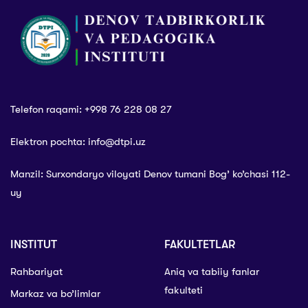
Telefon raqami: +998 76 228 08 27
Elektron pochta: info@dtpi.uz
Manzil: Surxondaryo viloyati Denov tumani Bog’ ko’chasi 112-
uy
INSTITUT
FAKULTETLAR
Rahbariyat
Aniq va tabiiy fanlar
fakulteti
Markaz va bo’limlar