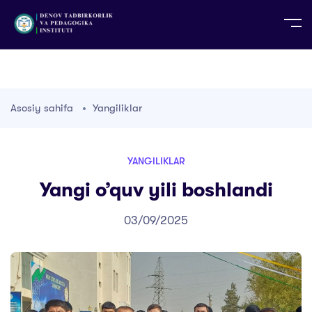
UZ
EN
RU
PS
ZH-CN
DE
HI
ID
TG
TR
Asosiy sahifa
Yangiliklar
YANGILIKLAR
Yangi o’quv yili boshlandi
03/09/2025