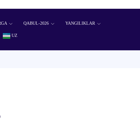
RGA
QABUL-2026
YANGILIKLAR
UZ
5