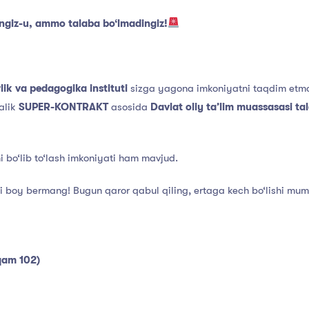
ingiz-u, ammo talaba bo‘lmadingiz!
ik va pedagogika instituti
sizga yagona imkoniyatni taqdim etm
alik
SUPER-KONTRAKT
asosida
Davlat oliy ta’lim muassasasi ta
bo‘lib to‘lash imkoniyati ham mavjud.
i boy bermang! Bugun qaror qabul qiling, ertaga kech bo‘lishi mu
aqam 102)