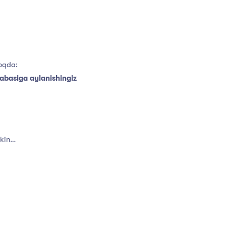
oqda:
labasiga aylanishingiz
mkin…