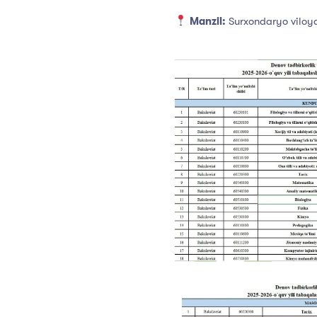
Manzil:
Surxondaryo viloya