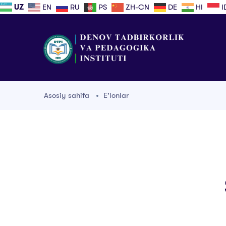
UZ
EN
RU
PS
ZH-CN
DE
HI
I
Asosiy sahifa
E'lonlar