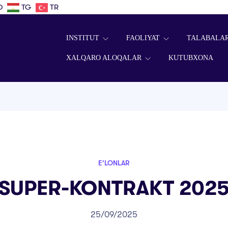
D
TG
TR
INSTITUT
FAOLIYAT
TALABALA
XALQARO ALOQALAR
KUTUBXONA
E'LONLAR
SUPER-KONTRAKT 202
25/09/2025