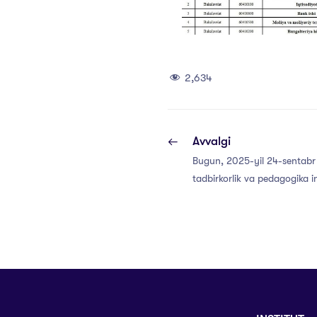
2,634
Avvalgi
Bugun, 2025-yil 24-sentabr
tadbirkorlik va pedagogika i
xususiy bandlik agentligi vaki
uchrashuv bo‘lib o‘tdi.