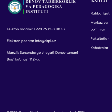
INSTITUT
Rahbariyat
Markaz va
Telefon raqami: +998 76 228 08 27
bo’limlar
Fakultetlar
Elektron pochta: info@dtpi.uz
Kafedralar
Manzil: Surxondaryo viloyati Denov tumani
Bog’ ko’chasi 112-uy