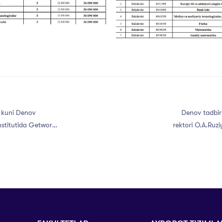
 kuni Denov
Denov tadbirk
nstitutida Getwork
rektori O.A.Ruz
llari bilan
manzilida bo‘lib, 
dekani, tyutor