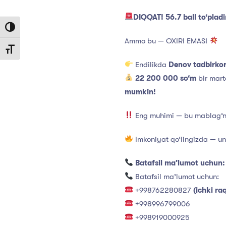
DIQQAT! 56.7 ball to‘plad
Toggle High Contrast
Ammo bu — OXIRI EMAS!
Toggle Font size
Endilikda
Denov tadbirkorl
22 200 000 so‘m
bir mart
mumkin!
Eng muhimi — bu mablag‘ni 
Imkoniyat qo‘lingizda — un
Batafsil ma’lumot uchun:
Batafsil ma’lumot uchun:
+998762280827
(ichki r
+998996799006
+998919000925