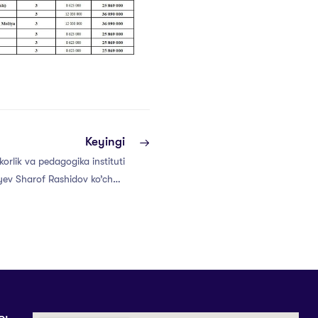
Keyingi
orlik va pedagogika instituti
iyev Sharof Rashidov ko’chasi
Aniq va tabiiy fanlar fakulteti
lari va ushbu xudud bog’boni
bilan uchrashuv o‘tkazdi.