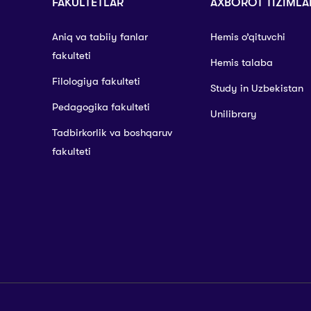
FAKULTETLAR
AXBOROT TIZIMLA
Aniq va tabiiy fanlar
Hemis o’qituvchi
fakulteti
Hemis talaba
Filologiya fakulteti
Study in Uzbekistan
Pedagogika fakulteti
Unilibrary
Tadbirkorlik va boshqaruv
fakulteti