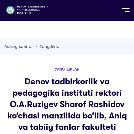
UZ
EN
RU
PS
ZH-CN
DE
HI
ID
TG
TR
Asosiy sahifa
Yangiliklar
YANGILIKLAR
Denov tadbirkorlik va
pedagogika instituti rektori
O.A.Ruziyev Sharof Rashidov
ko’chasi manzilida bo‘lib, Aniq
va tabiiy fanlar fakulteti