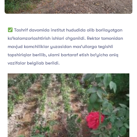
Tashrif davomida institut hududida olib borilayotgan
ko’kalamzorlashtirish ishlari o‘rganildi. Rektor tomonidan
mavjud kamchiliklar yuzasidan mas’ullarga tegishli
topshiriqlar berilib, ularni bartaraf etish bo‘yicha aniq
vazifalar belgilab berildi.