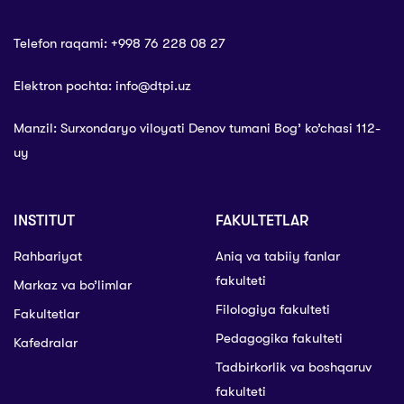
Telefon raqami: +998 76 228 08 27
Elektron pochta: info@dtpi.uz
Manzil: Surxondaryo viloyati Denov tumani Bog’ ko’chasi 112-
uy
INSTITUT
FAKULTETLAR
Rahbariyat
Aniq va tabiiy fanlar
fakulteti
Markaz va bo’limlar
Filologiya fakulteti
Fakultetlar
Pedagogika fakulteti
Kafedralar
Tadbirkorlik va boshqaruv
fakulteti