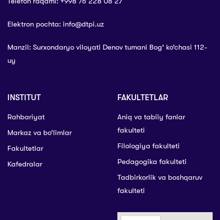
Telefon raqami: +998 76 228 08 27
Elektron pochta: info@dtpi.uz
Manzil: Surxondaryo viloyati Denov tumani Bog’ ko’chasi 112-
uy
INSTITUT
FAKULTETLAR
Rahbariyat
Aniq va tabiiy fanlar
fakulteti
Markaz va bo’limlar
Filologiya fakulteti
Fakultetlar
Pedagogika fakulteti
Kafedralar
Tadbirkorlik va boshqaruv
fakulteti