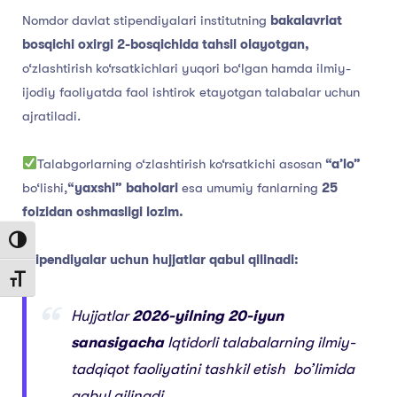
Nomdor davlat stipendiyalari institutning
bakalavriat
bosqichi oxirgi 2-bosqichida tahsil olayotgan,
o‘zlashtirish ko‘rsatkichlari yuqori bo‘lgan hamda ilmiy-
ijodiy faoliyatda faol ishtirok etayotgan talabalar uchun
ajratiladi.
Talabgorlarning o‘zlashtirish ko‘rsatkichi asosan
“a’lo”
bo‘lishi,
“yaxshi” baholari
esa umumiy fanlarning
25
foizidan oshmasligi lozim.
Toggle High Contrast
Stipendiyalar uchun hujjatlar qabul qilinadi:
Toggle Font size
Hujjatlar
2026-yilning 20-iyun
sanasigacha
Iqtidorli talabalarning ilmiy-
tadqiqot faoliyatini tashkil etish bo’limida
qabul qilinadi.