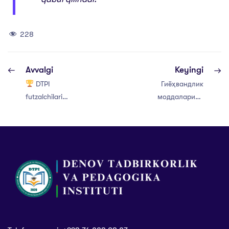
228
Avvalgi
Keyingi
DTPI
Гиёҳвандлик
futzalchilari
моддаларини
Respublika final
қонунга хилоф
bosqichida
тарзда сақлаш
yuksak natijani
ҳамда ўтказиш:
qayd etdi
жамият
хавфсизлигига
таҳдид