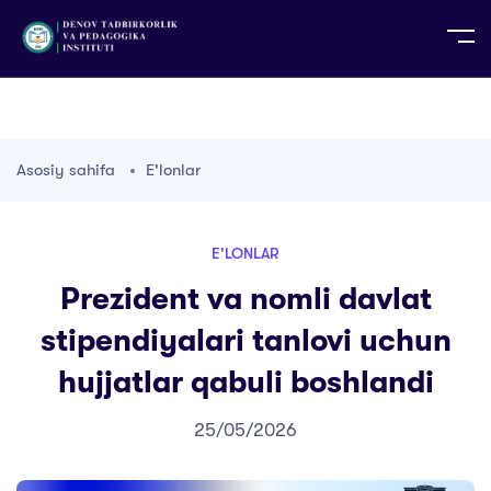
UZ
EN
RU
PS
ZH-CN
DE
HI
ID
TG
TR
Asosiy sahifa
E'lonlar
E'LONLAR
Prezident va nomli davlat
stipendiyalari tanlovi uchun
hujjatlar qabuli boshlandi
25/05/2026