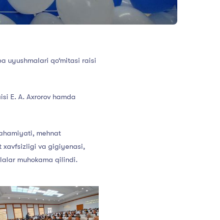
ba uyushmalari qo‘mitasi raisi
si E. A. Axrorov hamda
 ahamiyati, mehnat
 xavfsizligi va gigiyenasi,
alar muhokama qilindi.