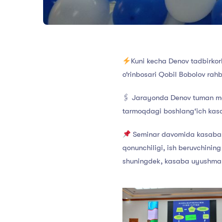
Kuni kecha Denov tadbirkorl
o‘rinbosari Qobil Bobolov rahba
🖇 Jarayonda Denov tuman mak
tarmoqdagi boshlang‘ich kasab
Seminar davomida kasaba u
qonunchiligi, ish beruvchining
shuningdek, kasaba uyushma 