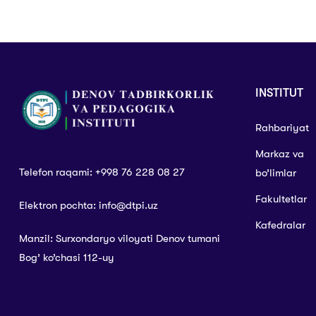
INSTITUT
Rahbariyat
Markaz va
Telefon raqami: +998 76 228 08 27
bo’limlar
Fakultetlar
Elektron pochta: info@dtpi.uz
Kafedralar
Manzil: Surxondaryo viloyati Denov tumani
Bog’ ko’chasi 112-uy