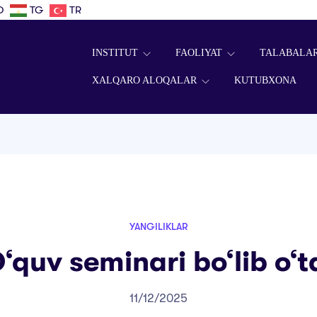
D
TG
TR
INSTITUT
FAOLIYAT
TALABALA
XALQARO ALOQALAR
KUTUBXONA
YANGILIKLAR
‘quv seminari bo‘lib o‘t
11/12/2025