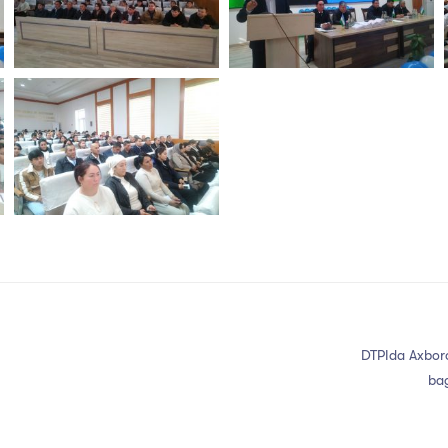
DTPIda Axboro
bag