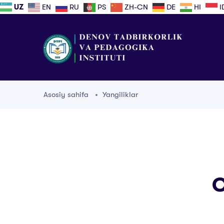
UZ
EN
RU
PS
ZH-CN
DE
HI
I
Asosiy sahifa
Yangiliklar
O