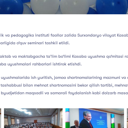
ik va pedagogika instituti faollar zalida Surxondaryo viloyat Kasa
rligida o‘quv seminari tashkil etildi.
tab va maktabgacha ta’lim bo‘limi Kasaba uyushma qo‘mitasi rai
a uyushmalari rahbarlari ishtirok etishdi.
yushmalarida ish yuritish, jamoa shartnomalarining mazmuni va
 tashabbusi bilan mehnat shartnomasini bekor qilish tartibi, mehnat
byudjetidan maqsadli va samarali foydalanish kabi dolzarb masal