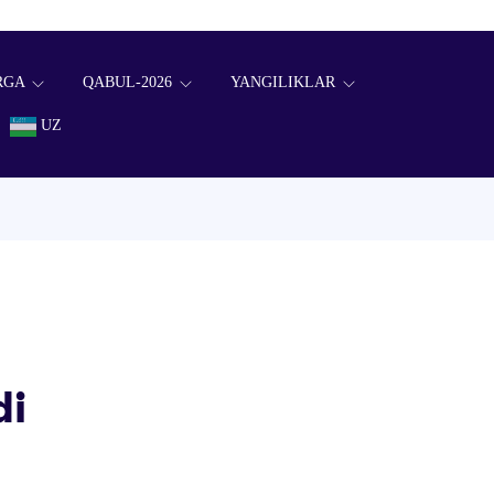
RGA
QABUL-2026
YANGILIKLAR
UZ
di