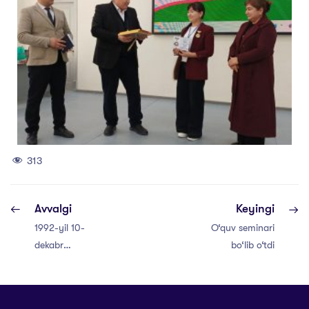
313
Avvalgi
Keyingi
1992-yil 10-
O‘quv seminari
dekabr
bo‘lib o‘tdi
“O‘zbekiston
Respublikasining
Davlat madhiyasi