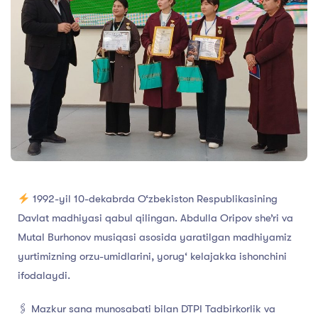
1992-yil 10-dekabrda O‘zbekiston Respublikasining
Davlat madhiyasi qabul qilingan. Abdulla Oripov she’ri va
Mutal Burhonov musiqasi asosida yaratilgan madhiyamiz
yurtimizning orzu-umidlarini, yorug‘ kelajakka ishonchini
ifodalaydi.
🖇 Mazkur sana munosabati bilan DTPI Tadbirkorlik va