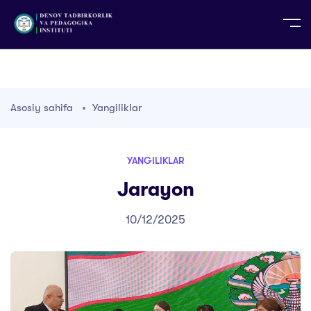
UZ
EN
RU
PS
ZH-CN
DE
HI
ID
TG
TR
Asosiy sahifa
Yangiliklar
YANGILIKLAR
Jarayon
10/12/2025