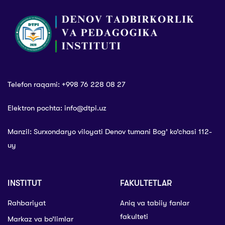
to‘g‘risida”gi
O‘zbekiston
Respublikasi
Qonuni qabul
qilingan kun.
Telefon raqami: +998 76 228 08 27
Elektron pochta: info@dtpi.uz
Manzil: Surxondaryo viloyati Denov tumani Bog’ ko’chasi 112-
uy
INSTITUT
FAKULTETLAR
Rahbariyat
Aniq va tabiiy fanlar
fakulteti
Markaz va bo’limlar