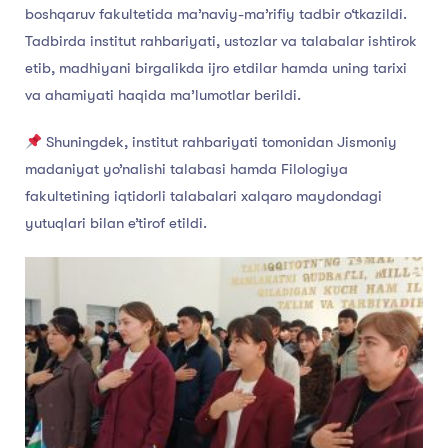
boshqaruv fakultetida ma’naviy-ma’rifiy tadbir o‘tkazildi.
Tadbirda institut rahbariyati, ustozlar va talabalar ishtirok
etib, madhiyani birgalikda ijro etdilar hamda uning tarixi
va ahamiyati haqida ma’lumotlar berildi.
Shuningdek, institut rahbariyati tomonidan Jismoniy
madaniyat yo’nalishi talabasi hamda Filologiya
fakultetining iqtidorli talabalari xalqaro maydondagi
yutuqlari bilan e’tirof etildi.