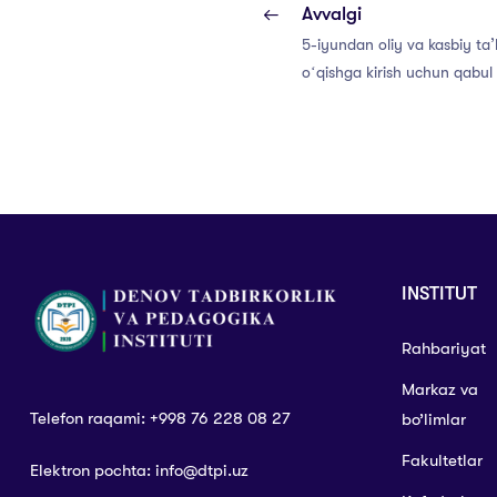
Avvalgi
5-iyundan oliy va kasbiy ta
oʻqishga kirish uchun qabul
INSTITUT
Rahbariyat
Markaz va
Telefon raqami: +998 76 228 08 27
bo’limlar
Fakultetlar
Elektron pochta: info@dtpi.uz