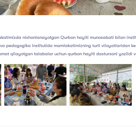
atimizda nishonlanayotgan Qurbon hayiti munosabati bilan institu
va pedagogika institutida mamlakatimizning turli viloyatlaridan ke
qomat qilayotgan talabalar uchun qurbon hayiti dasturxoni yozildi va