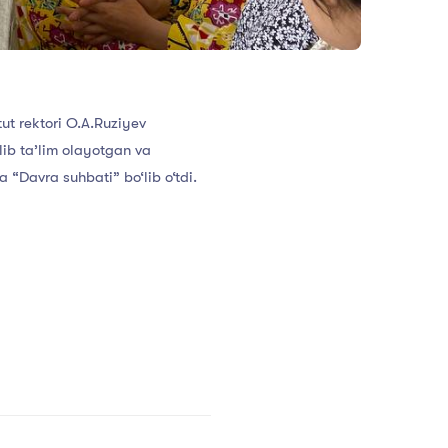
t rektori O.A.Ruziyev
lib ta’lim olayotgan va
 “Davra suhbati” bo‘lib o‘tdi.