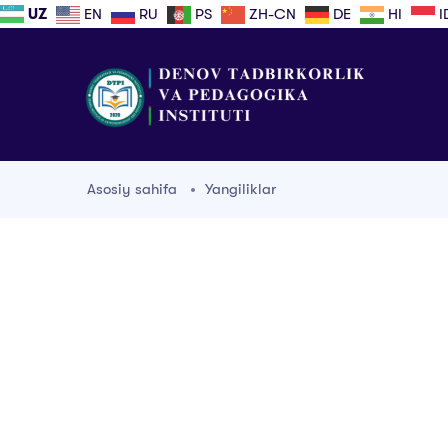
UZ
EN
RU
PS
ZH-CN
DE
HI
I
Asosiy sahifa
Yangiliklar