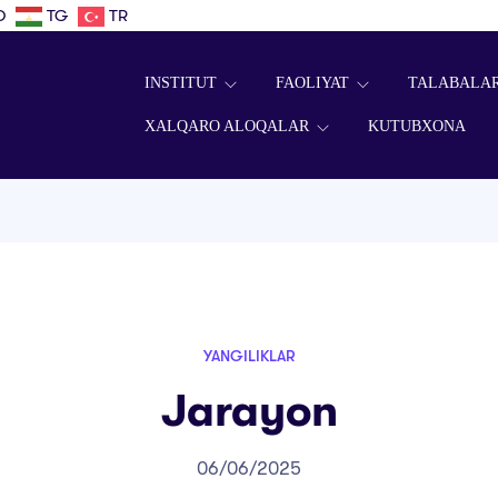
D
TG
TR
INSTITUT
FAOLIYAT
TALABALA
XALQARO ALOQALAR
KUTUBXONA
YANGILIKLAR
Jarayon
06/06/2025