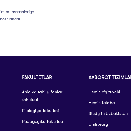
ʼlim muassasalariga
 boshlanadi
FAKULTETLAR
AXBOROT TIZIMLA
Aniq va tabiiy fanlar
Hemis o’qituvchi
fakulteti
Hemis talaba
Filologiya fakulteti
Study in Uzbekistan
Pedagogika fakulteti
Unilibrary