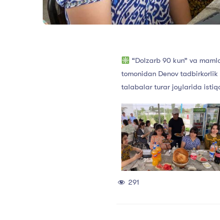
“Dolzarb 90 kun” va mamlak
tomonidan Denov tadbirkorlik 
talabalar turar joylarida isti
291