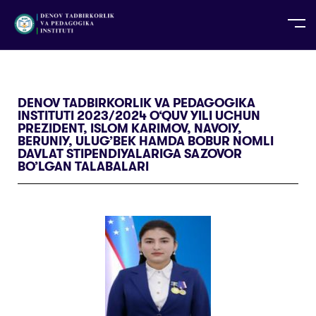
UZ
EN
RU
PS
ZH-CN
DE
HI
ID
TG
TR
DENOV TADBIRKORLIK VA PEDAGOGIKA
INSTITUTI 2023/2024 O‘QUV YILI UCHUN
PREZIDENT, ISLOM KARIMOV, NAVOIY,
BERUNIY, ULUG’BEK HAMDA BOBUR NOMLI
DAVLAT STIPENDIYALARIGA SAZOVOR
BO’LGAN TALABALARI