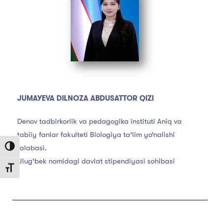
JUMAYEVA DILNOZA ABDUSATTOR QIZI
Denov tadbirkorlik va pedagogika instituti Aniq va
tabiiy fanlar fakulteti Biologiya ta’lim yo‘nalishi
talabasi.
Toggle High Contrast
Ulug‘bek nomidagi davlat stipendiyasi sohibasi
Toggle Font size