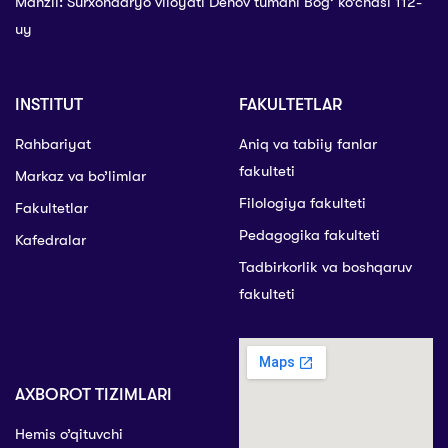
Manzil: Surxondaryo viloyati Denov tumani Bog’ ko’chasi 112-
uy
INSTITUT
FAKULTETLAR
Rahbariyat
Aniq va tabiiy fanlar
fakulteti
Markaz va bo’limlar
Filologiya fakulteti
Fakultetlar
Pedagogika fakulteti
Kafedralar
Tadbirkorlik va boshqaruv
fakulteti
AXBOROT TIZIMLARI
Hemis o’qituvchi