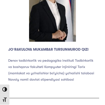
JOʻRAKULOVA MUKAMBAR TURSUNMUROD QIZI
Denov tadbirkorlik va pedagogika instituti Tadbirkorlik
va boshqaruv fakulteti Kompyuter injiniringi Tarix
(mamlakat va yo’nalishlar bo’yicha) yo‘nalishi talabasi
Navoiy nomli davlat stipendiyasi sohibasi
Toggle High Contrast
Toggle Font size