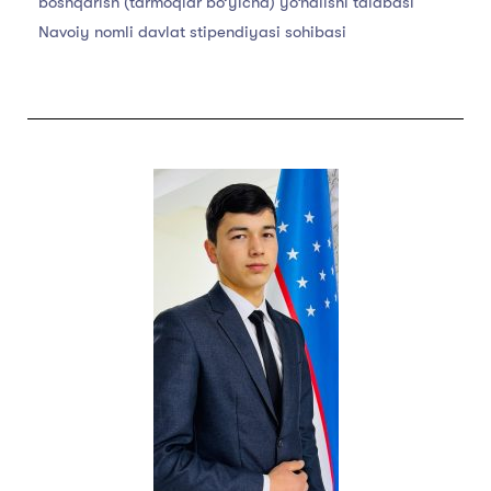
boshqarish (tarmoqlar bo’yicha) yo‘nalishi talabasi
Navoiy nomli davlat stipendiyasi sohibasi