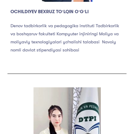
OCHILDIYEV BEXRUZ TOʻLQIN OʻGʻLI
Denov tadbirkorlik va pedagogika instituti Tadbirkorlik
va boshqaruv fakulteti Kompyuter injiniringi Moliya va
moliyaviy texnologiyalari yo‘nalishi talabasi Navoiy
nomli davlat stipendiyasi sohibasi