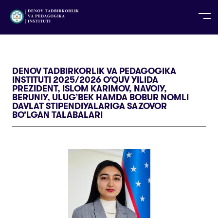
UZ
EN
RU
PS
ZH-CN
DE
HI
ID
TG
TR
DENOV TADBIRKORLIK VA PEDAGOGIKA
INSTITUTI 2025/2026 O‘QUV YILIDA
PREZIDENT, ISLOM KARIMOV, NAVOIY,
BERUNIY, ULUG’BEK HAMDA BOBUR NOMLI
DAVLAT STIPENDIYALARIGA SAZOVOR
BO’LGAN TALABALARI