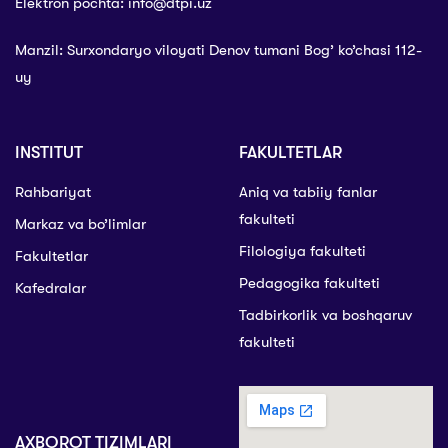
Elektron pochta: info@dtpi.uz
Manzil: Surxondaryo viloyati Denov tumani Bog’ ko’chasi 112-
uy
INSTITUT
FAKULTETLAR
Rahbariyat
Aniq va tabiiy fanlar
fakulteti
Markaz va bo’limlar
Filologiya fakulteti
Fakultetlar
Pedagogika fakulteti
Kafedralar
Tadbirkorlik va boshqaruv
fakulteti
AXBOROT TIZIMLARI