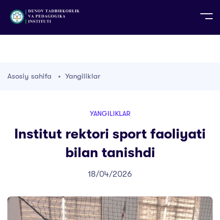
UZ
EN
RU
PS
ZH-CN
DE
HI
ID
TG
TR
Asosiy sahifa
Yangiliklar
YANGILIKLAR
Institut rektori sport faoliyati
bilan tanishdi
18/04/2026