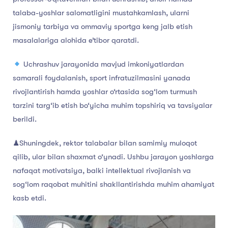
talaba-yoshlar salomatligini mustahkamlash, ularni
jismoniy tarbiya va ommaviy sportga keng jalb etish
masalalariga alohida e’tibor qaratdi.
Uchrashuv jarayonida mavjud imkoniyatlardan
samarali foydalanish, sport infratuzilmasini yanada
rivojlantirish hamda yoshlar o‘rtasida sog‘lom turmush
tarzini targ‘ib etish bo‘yicha muhim topshiriq va tavsiyalar
berildi.
♟Shuningdek, rektor talabalar bilan samimiy muloqot
qilib, ular bilan shaxmat o‘ynadi. Ushbu jarayon yoshlarga
nafaqat motivatsiya, balki intellektual rivojlanish va
sog‘lom raqobat muhitini shakllantirishda muhim ahamiyat
kasb etdi.