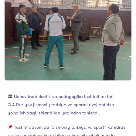
🏛 Denov tadbirkorlik va pedagogika instituti rektori
O.A.Ruziyev jismoniy tarbiya va sportni rivojlantirish
yo‘nalishidagi ishlar bilan yaqindan tanishdi.
Tashrif davomida “Jismoniy tarbiya va sport” kafedrasi
professor-o‘qituvchilari bilan uchrashib, aholi hamda