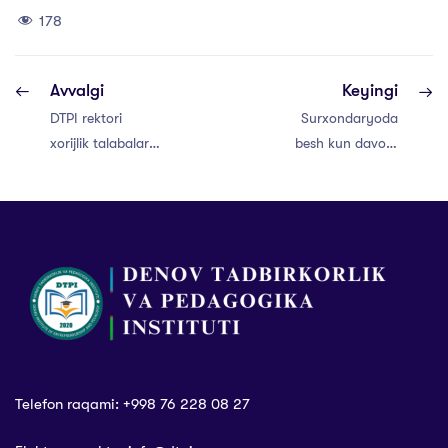
178
Avvalgi
Keyingi
DTPI rektori
Surxondaryoda
xorijlik talabalar
besh kun davom
bilan uchrashuv
etgan “Media
o‘tkazdi
haftalik”
yakunlandi
Telefon raqami: +998 76 228 08 27