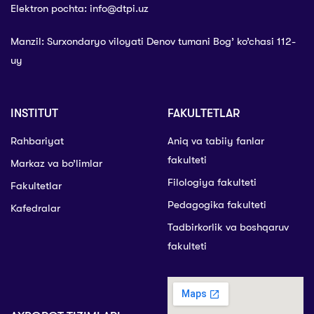
Elektron pochta: info@dtpi.uz
Manzil: Surxondaryo viloyati Denov tumani Bog’ ko’chasi 112-
uy
INSTITUT
FAKULTETLAR
Rahbariyat
Aniq va tabiiy fanlar
fakulteti
Markaz va bo’limlar
Filologiya fakulteti
Fakultetlar
Pedagogika fakulteti
Kafedralar
Tadbirkorlik va boshqaruv
fakulteti