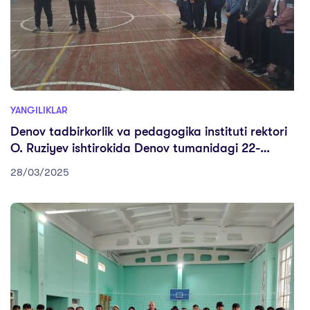
YANGILIKLAR
Denov tadbirkorlik va pedagogika instituti rektori
O. Ruziyev ishtirokida Denov tumanidagi 22-
umumtaʼlim maktabida bitiruvchi sinf o‘quvchilari
28/03/2025
bilan uchrashuv o‘tkazildi.