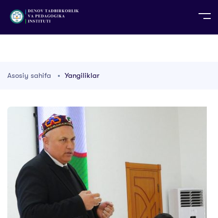
UZ
EN
RU
PS
ZH-CN
DE
HI
ID
TG
TR
Asosiy sahifa
Yangiliklar