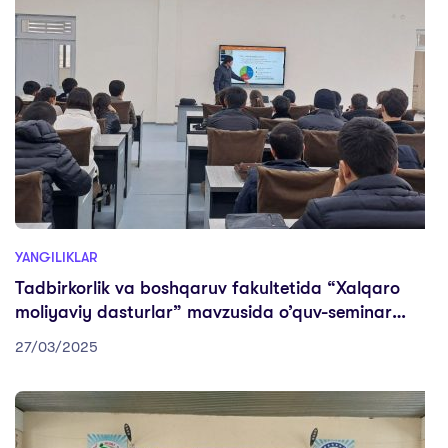
YANGILIKLAR
Tadbirkorlik va boshqaruv fakultetida “Xalqaro
moliyaviy dasturlar” mavzusida o’quv-seminar
mashg’uloti bo’lib o’tdi
27/03/2025