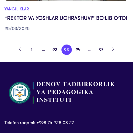
YANGILIKLAR
“REKTOR VA YOSHLAR UCHRASHUVI” BO‘LIB O‘TDI
25/03/2025
1
…
92
93
94
…
97
Telefon raqami: +998 76 228 08 27