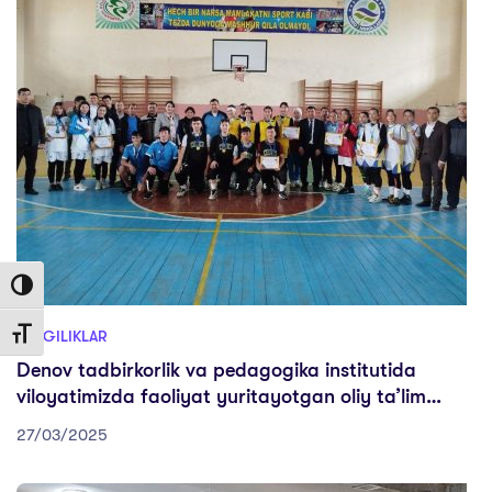
Toggle High Contrast
YANGILIKLAR
Toggle Font size
Denov tadbirkorlik va pedagogika institutida
viloyatimizda faoliyat yuritayotgan oliy taʼlim
muassasalari talabalari o‘rtasida Stritbol sport turi
27/03/2025
bo‘yicha “Universiada-2025” sport
musobaqalarining viloyat bosqichi bo‘lib o‘tdi.