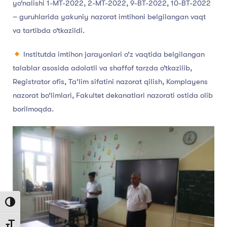
yo‘nalishi 1-MT-2022, 2-MT-2022, 9-BT-2022, 10-BT-2022
– guruhlarida yakuniy nazorat imtihoni belgilangan vaqt
va tartibda o‘tkazildi.
Institutda imtihon jarayonlari o’z vaqtida belgilangan
talablar asosida adolatli va shaffof tarzda o’tkazilib,
Registrator ofis, Ta’lim sifatini nazorat qilish, Komplayens
nazorat bo‘limlari, Fakultet dekanatlari nazorati ostida olib
borilmoqda.
Toggle High Contrast
Toggle Font size