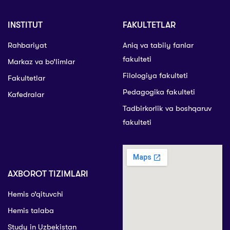
INSTITUT
FAKULTETLAR
Rahbariyat
Aniq va tabiiy fanlar
fakulteti
Markaz va bo’limlar
Filologiya fakulteti
Fakultetlar
Pedagogika fakulteti
Kafedralar
Tadbirkorlik va boshqaruv
fakulteti
AXBOROT TIZIMLARI
Hemis o’qituvchi
Hemis talaba
Study in Uzbekistan