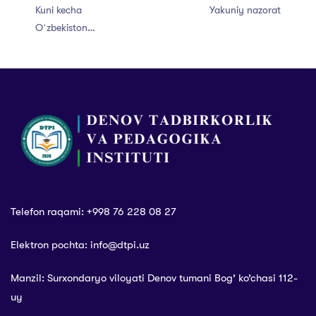
Kuni kecha
Yakuniy nazorat
Oʻzbekiston
Dzyudo
federatsiyasi
tomonidan
Namangan
viloyatida Dzyudo
sport turi
boʻyicha ochiq
turniri o’tkazildi.
Telefon raqami: +998 76 228 08 27
Elektron pochta: info@dtpi.uz
Manzil: Surxondaryo viloyati Denov tumani Bog’ ko’chasi 112-
uy