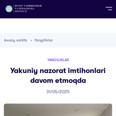
UZ
EN
RU
PS
ZH-CN
DE
HI
ID
TG
TR
Asosiy sahifa
Yangiliklar
YANGILIKLAR
Yakuniy nazorat imtihonlari
davom etmoqda
31/05/2025