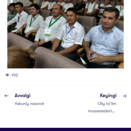
192
Avvalgi
Keyingi
Yakuniy nazorat
Oliy taʼlim
muassasalarida
2025-yil iyun
oyi “Yoshlar