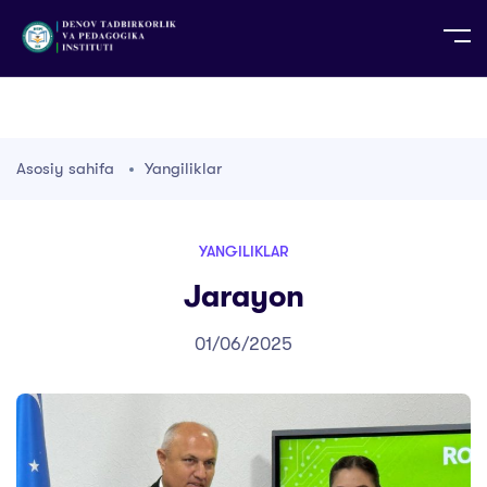
UZ
EN
RU
PS
ZH-CN
DE
HI
ID
TG
TR
Asosiy sahifa
Yangiliklar
YANGILIKLAR
Jarayon
01/06/2025