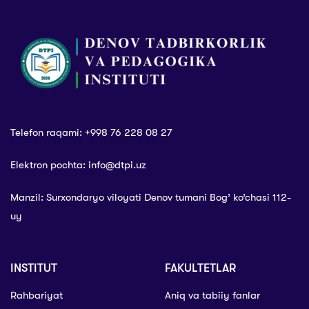
bandligi
oyligi” deb eʼlon
qilindi
Telefon raqami: +998 76 228 08 27
Elektron pochta: info@dtpi.uz
Manzil: Surxondaryo viloyati Denov tumani Bog’ ko’chasi 112-
uy
INSTITUT
FAKULTETLAR
Rahbariyat
Aniq va tabiiy fanlar