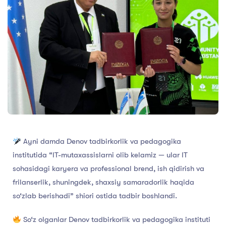
Ayni damda Denov tadbirkorlik va pedagogika
institutida “IT-mutaxassislarni olib kelamiz — ular IT
sohasidagi karyera va professional brend, ish qidirish va
frilanserlik, shuningdek, shaxsiy samaradorlik haqida
so‘zlab berishadi” shiori ostida tadbir boshlandi.
So‘z olganlar Denov tadbirkorlik va pedagogika instituti