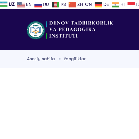
UZ
EN
RU
PS
ZH-CN
DE
HI
I
Asosiy sahifa
Yangiliklar