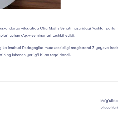
Surxondaryo viloyatida Oliy Majlis Senati huzuridagi Yoshlar parlam
olari uchun o’quv-seminarlari tashkil etildi.
ika instituti Pedagogika mutaxassisligi magistranti Ziyoyeva Iro
tining ishonch yorlig’i bilan taqdirlandi.
Mo‘g‘ulisto
oliygohlari