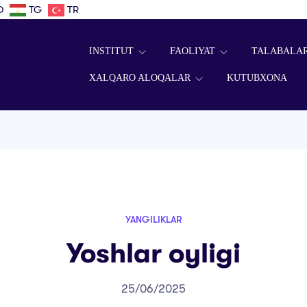
D
TG
TR
INSTITUT
FAOLIYAT
TALABALA
XALQARO ALOQALAR
KUTUBXONA
YANGILIKLAR
Yoshlar oyligi
25/06/2025