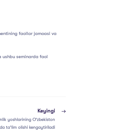
entining faollar jamoasi va
da ushbu seminarda faol
Keyingi
nlik yoshlarining O‘zbekiston
da ta’lim olishi kengaytiriladi