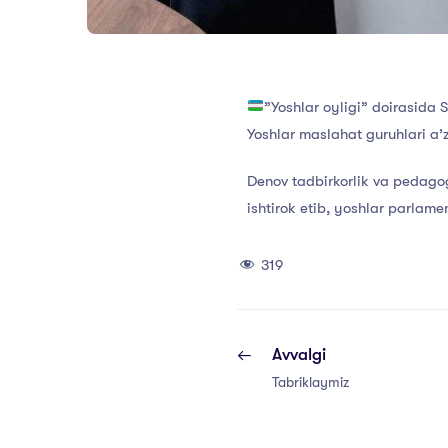
”Yoshlar oyligi” doirasida 
Yoshlar maslahat guruhlari a’z
Denov tadbirkorlik va pedagog
ishtirok etib, yoshlar parlamen
319
Avvalgi
Tabriklaymiz