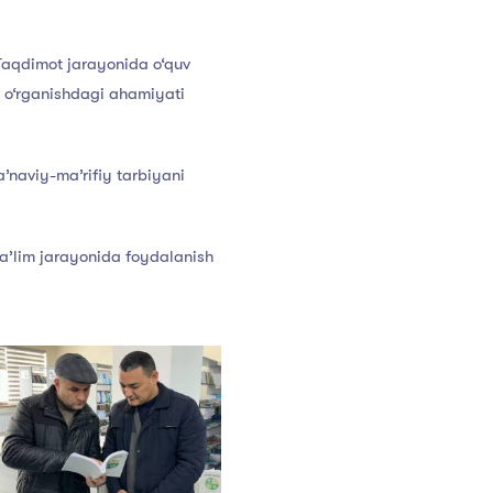
 Taqdimot jarayonida o‘quv
a o‘rganishdagi ahamiyati
’naviy-ma’rifiy tarbiyani
ta’lim jarayonida foydalanish