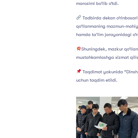
marosimi bo‘lib o‘tdi.
Tadbirda dekan o‘rinbosari 
qo‘llanmaning mazmun-mohiyati
hamda ta’lim jarayonidagi o‘rn
Shuningdek, mazkur qo‘llan
mustahkamlashga xizmat qilish
Taqdimot yakunida “Dinshuno
uchun taqdim etildi.