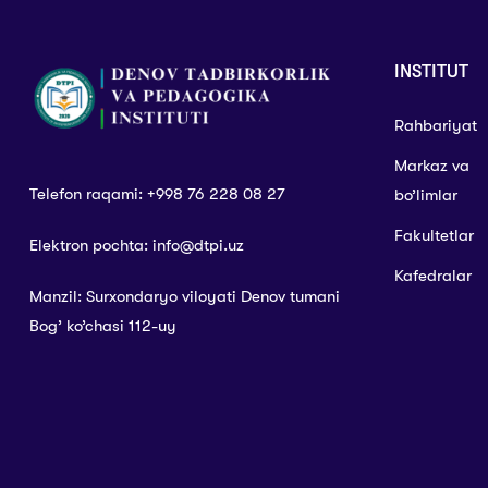
INSTITUT
Rahbariyat
Markaz va
Telefon raqami: +998 76 228 08 27
bo’limlar
Fakultetlar
Elektron pochta: info@dtpi.uz
Kafedralar
Manzil: Surxondaryo viloyati Denov tumani
Bog’ ko’chasi 112-uy