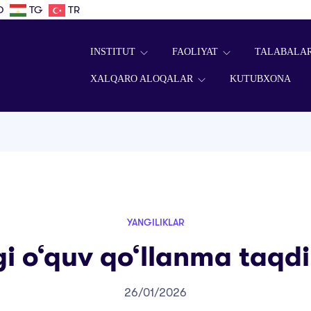
D
TG
TR
INSTITUT
FAOLIYAT
TALABALA
XALQARO ALOQALAR
KUTUBXONA
YANGILIKLAR
i o‘quv qo‘llanma taqd
26/01/2026