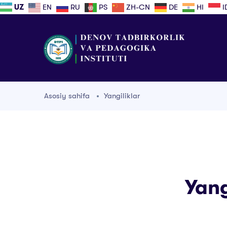
UZ
EN
RU
PS
ZH-CN
DE
HI
I
Asosiy sahifa
Yangiliklar
Yang