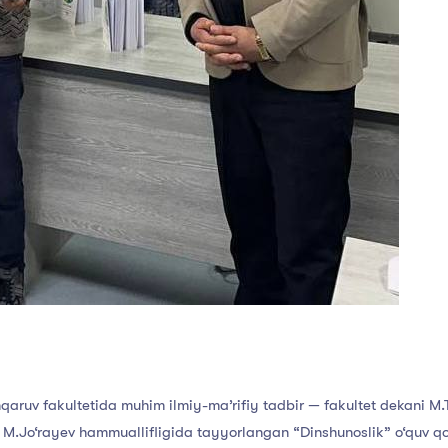
qaruv fakultetida muhim ilmiy-ma’rifiy tadbir — fakultet dekani 
si M.Jo‘rayev hammuallifligida tayyorlangan “Dinshunoslik” o‘quv q