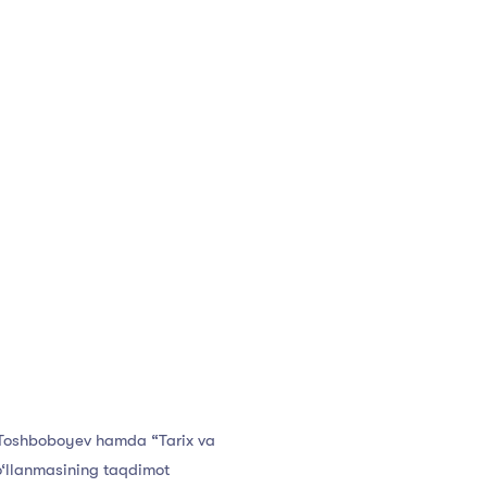
M.Toshboboyev hamda “Tarix va
o‘llanmasining taqdimot