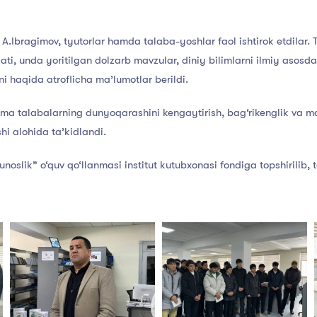
A.Ibragimov, tyutorlar hamda talaba-yoshlar faol ishtirok etdilar.
, unda yoritilgan dolzarb mavzular, diniy bilimlarni ilmiy asosd
i haqida atroflicha ma’lumotlar berildi.
ma talabalarning dunyoqarashini kengaytirish, bag‘rikenglik va ma
i alohida ta’kidlandi.
slik” o‘quv qo‘llanmasi institut kutubxonasi fondiga topshirilib, 