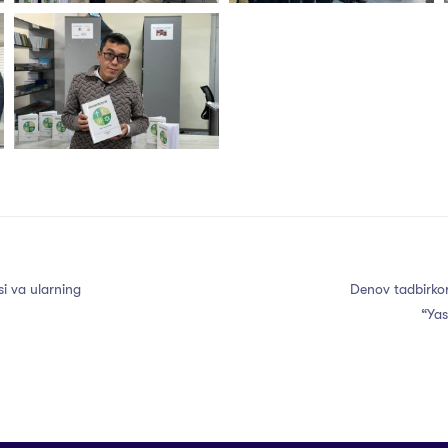
i va ularning
Denov tadbirkor
“Yas