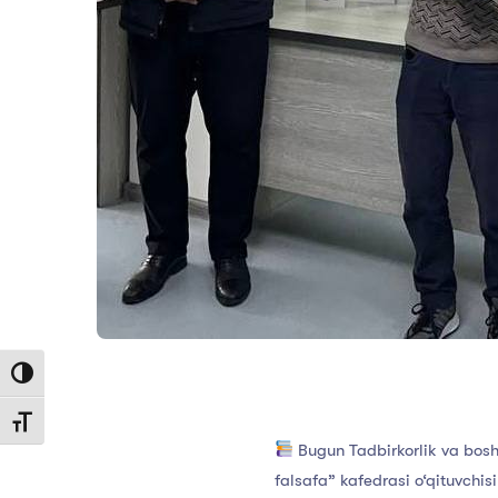
Toggle High Contrast
Toggle Font size
Bugun Tadbirkorlik va bosh
falsafa” kafedrasi o‘qituvchi