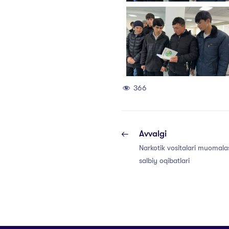
366
Avvalgi
Narkotik vositalari muomalas
salbiy oqibatlari