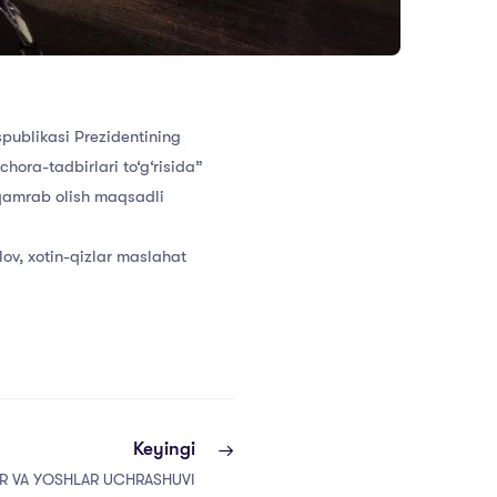
publikasi Prezidentining
hora-tadbirlari to‘g‘risida”
 qamrab olish maqsadli
lov, xotin-qizlar maslahat
Keyingi
R VA YOSHLAR UCHRASHUVI