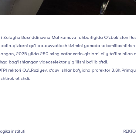
ri Zulayho Baxriddinovna Mahkamova rahbarligida O‘zbekiston Res
xotin-qizlarni qo‘llab-quvvatlash tizimini yanada takomillashtirish c
langan, 2025 yilda 250 ming nafar xotin-qizlarni oliy ta’lim bilan
ishga bag‘ishlangan videoselektor yig‘ilishi bo‘lib o‘tdi.
TPI rektori O.A.Ruziyev, o‘quv ishlar bo‘yicha prorektor B.Sh.Primqu
shtirok etishdi.
gika instituti
REKTO