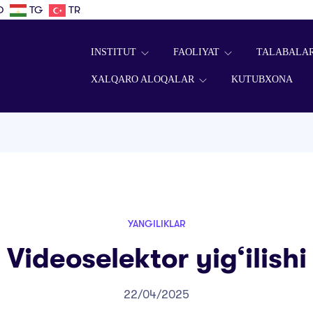
D
TG
TR
INSTITUT
FAOLIYAT
TALABALA
XALQARO ALOQALAR
KUTUBXONA
YANGILIKLAR
Videoselektor yig‘ilishi
22/04/2025