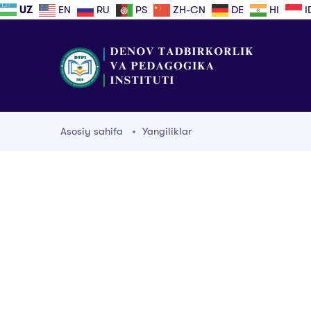
UZ
EN
RU
PS
ZH-CN
DE
HI
I
Asosiy sahifa
Yangiliklar