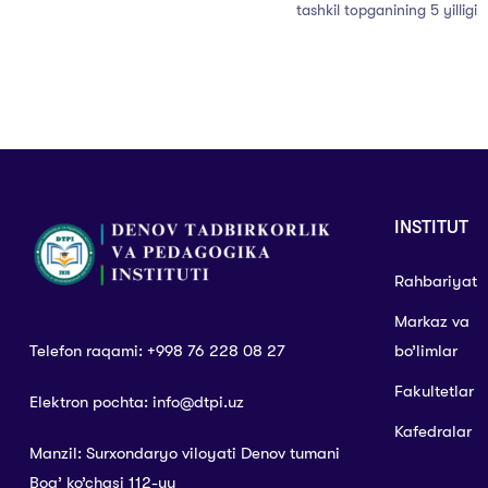
tashkil topganining 5 yilligi
INSTITUT
Rahbariyat
Markaz va
Telefon raqami: +998 76 228 08 27
bo’limlar
Fakultetlar
Elektron pochta: info@dtpi.uz
Kafedralar
Manzil: Surxondaryo viloyati Denov tumani
Bog’ ko’chasi 112-uy