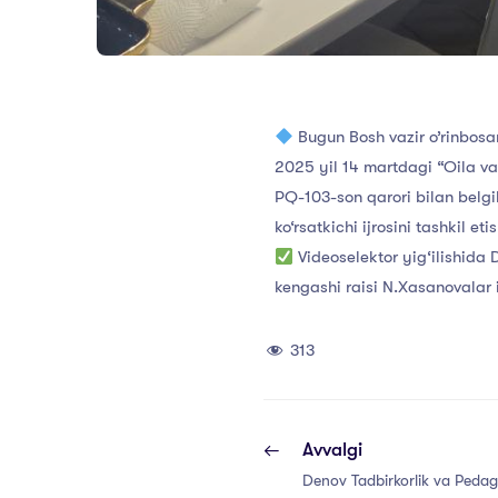
Bugun Bosh vazir o’rinbosa
2025 yil 14 martdagi “Oila va 
PQ-103-son qarori bilan belgi
ko‘rsatkichi ijrosini tashkil et
Videoselektor yig‘ilishida D
kengashi raisi N.Xasanovalar i
313
Avvalgi
Denov Tadbirkorlik va Pedago