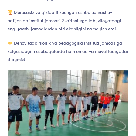
Murosasiz va qiziqarli kechgan ushbu uchrashuv
natijasida institut jamoasi 2-o‘rinni egallab, viloyatdagi
eng yaxshi jamoalardan biri ekanligini namoyish etdi.
Denov tadbirkorlik va pedagogika instituti jamoasiga
kelgusidagi musobaqalarda ham omad va muvaffaqiyatlar
tilaymiz!