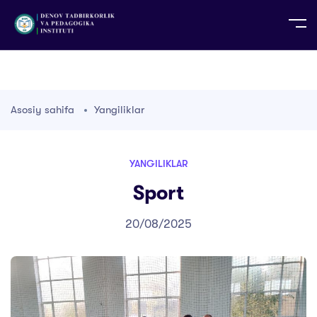
UZ
EN
RU
PS
ZH-CN
DE
HI
ID
TG
TR
Asosiy sahifa
Yangiliklar
YANGILIKLAR
Sport
20/08/2025