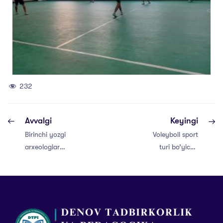
232
Avvalgi
Keyingi
Birinchi yozgi
Voleyboll sport
arxeologlar
turi bo’yicha
maktabi o‘quv
musobaqa
mashg‘ulotlari o‘z
nihoyasiga yetdi