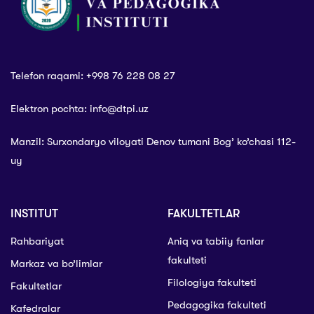
Telefon raqami: +998 76 228 08 27
Elektron pochta: info@dtpi.uz
Manzil: Surxondaryo viloyati Denov tumani Bog’ ko’chasi 112-
uy
INSTITUT
FAKULTETLAR
Rahbariyat
Aniq va tabiiy fanlar
fakulteti
Markaz va bo’limlar
Filologiya fakulteti
Fakultetlar
Pedagogika fakulteti
Kafedralar