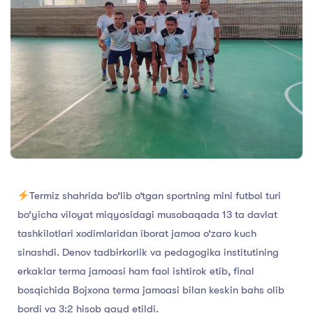
Termiz shahrida bo‘lib o‘tgan sportning mini futbol turi
bo‘yicha viloyat miqyosidagi musobaqada 13 ta davlat
tashkilotlari xodimlaridan iborat jamoa o‘zaro kuch
sinashdi. Denov tadbirkorlik va pedagogika institutining
erkaklar terma jamoasi ham faol ishtirok etib, final
bosqichida Bojxona terma jamoasi bilan keskin bahs olib
bordi va 3:2 hisob qayd etildi.