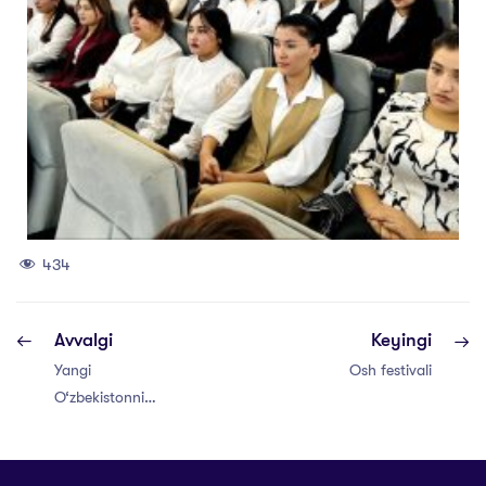
434
Avvalgi
Keyingi
Yangi
Osh festivali
O‘zbekistonni
asosiy ustuni
bilim, ta’lim,
tarbiyadir