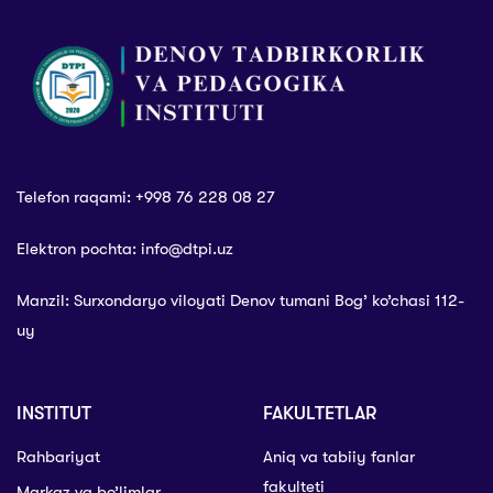
Telefon raqami: +998 76 228 08 27
Elektron pochta: info@dtpi.uz
Manzil: Surxondaryo viloyati Denov tumani Bog’ ko’chasi 112-
uy
INSTITUT
FAKULTETLAR
Rahbariyat
Aniq va tabiiy fanlar
fakulteti
Markaz va bo’limlar