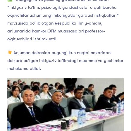
“Inklyuziv ta’lim: psixologik yondashuvlar orqali barcha
o’quvchilar uchun teng imkoniyatlar yaratish istiqbollari”
mavzusida bo’lib o’tgan Respublika ilmiy-amaliy
anjumanida hamkor OTM muassasalari professor-
o‘qituvchilari ishtirok etdi.
Anjuman doirasida bugungi kun nuqtai nazaridan
dolzarb bo’lgan inklyuziv ta’limdagi muammo va yechimlar
muhokama etildi.