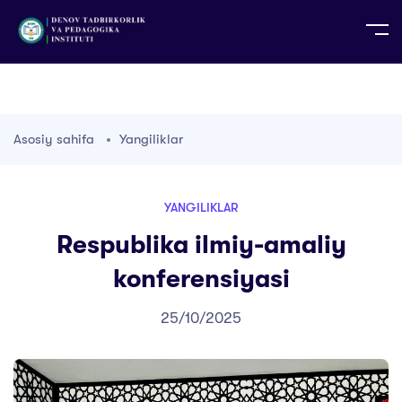
UZ
EN
RU
PS
ZH-CN
DE
HI
ID
TG
TR
Asosiy sahifa
Yangiliklar
YANGILIKLAR
Respublika ilmiy-amaliy
konferensiyasi
25/10/2025