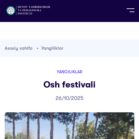
UZ
EN
RU
PS
ZH-CN
DE
HI
ID
TG
TR
Asosiy sahifa
Yangiliklar
YANGILIKLAR
Osh festivali
26/10/2025