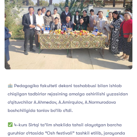
Pedagogika fakulteti dekani tashabbusi bilan ishlab
chiqilgan tadbirlar rejasining amalga oshirilishi yuzasidan
o’qituvchilar A.Ahmedov, A.Amirqulov, A.Normurodova
boshchiligida tanlov bo’lib o’tdi.
4-kurs Sirtqi ta’lim shaklida tahsil olayotgan barcha
guruhlar o’rtasida “Osh festivali” tashkil etilib, jarayonda