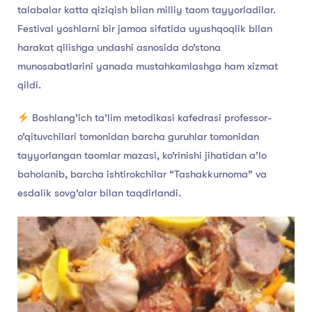
talabalar katta qiziqish bilan milliy taom tayyorladilar.
Festival yoshlarni bir jamoa sifatida uyushqoqlik bilan
harakat qilishga undashi asnosida do’stona
munosabatlarini yanada mustahkamlashga ham xizmat
qildi.
Boshlang’ich ta’lim metodikasi kafedrasi professor-
o’qituvchilari tomonidan barcha guruhlar tomonidan
tayyorlangan taomlar mazasi, ko’rinishi jihatidan a’lo
baholanib, barcha ishtirokchilar “Tashakkurnoma” va
esdalik sovg’alar bilan taqdirlandi.