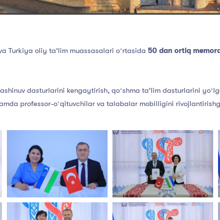
a Turkiya oliy ta’lim muassasalari oʻrtasida
50 dan ortiq memor
shinuv dasturlarini kengaytirish, qoʻshma ta’lim dasturlarini yoʻlg
amda professor-oʻqituvchilar va talabalar mobilligini rivojlantirish