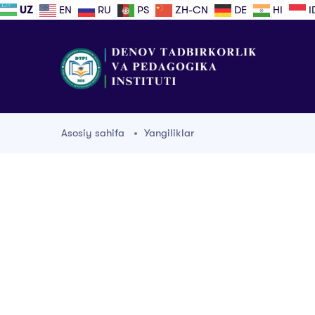
UZ
EN
RU
PS
ZH-CN
DE
HI
I
Asosiy sahifa
Yangiliklar