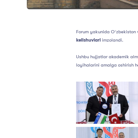
Forum yakunida Oʻzbekiston v
kelishuvlari
imzolandi.
Ushbu hujjatlar akademik alma
loyihalarini amalga oshirish h