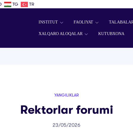
D
TG
TR
INSTITUT
FAOLIYAT
TALABALA
XALQARO ALOQALAR
KUTUBXONA
YANGILIKLAR
Rektorlar forumi
23/05/2026