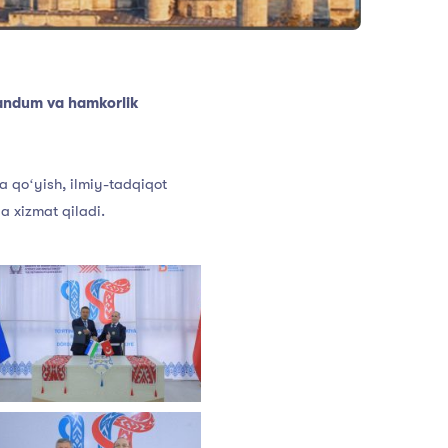
andum va hamkorlik
a qoʻyish, ilmiy-tadqiqot
ga xizmat qiladi.