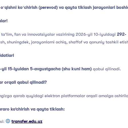
ʻqishni koʻchirish (perevod) va qayta tiklash jarayonlari boshl
lar!
 ta’lim, fan va innovatsiyalar vazirining 2026-yil 10-iyuldagi
292-
lash, shuningdek, jarayonlarni ochiq, shaffof va qonuniy tashkil et
datlari
-yil
15-iyuldan 5-avgustgacha (shu kuni ham)
qabul qilinadi.
r orqali qabul qilinadi?
hingizga qarab quyidagi elektron platformalar orqali amalga oshiril
raro ko‘chirish va
qayta tiklash:
si:
transfer.edu.uz