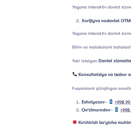
Yagona interaktiv davlat xizma
Xorijiyva nodavlat OTMl
Yagona interaktiv davlat xizma
Bilim va malakalarni baholash
Yoki istalgan
Davlat xizmatla
K
onsultatsiya va
t
ezkor 
Fuqarolarni qiziqtirgan savol
Eshniyozov
–
+998 99
Qo‘zimurodov
–
+998 
Ko‘chirish bo‘yicha muhim