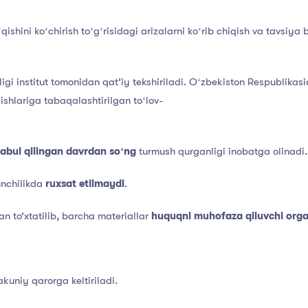
hini koʻchirish toʻgʻrisidagi arizalarni koʻrib chiqish va tavsiya 
ligi institut tomonidan qat’iy tekshiriladi. Oʻzbekiston Respublikasi
lishlariga tabaqalashtirilgan toʻlov-
qabul qilingan davrdan soʻng
turmush qurganligi inobatga olinadi
unchilikda
ruxsat etilmaydi
.
an to’xtatilib, barcha materiallar
huquqni muhofaza qiluvchi org
kuniy qarorga keltiriladi.