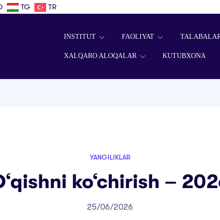
D
TG
TR
INSTITUT
FAOLIYAT
TALABALA
XALQARO ALOQALAR
KUTUBXONA
YANGILIKLAR
‘qishni ko‘chirish – 20
25/06/2026