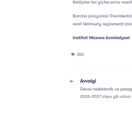
Natijalar boʻyicha ariza mual
Barcha jarayonlar Prezidentn
sonli Ma’muriy reglamenti tal
Institut Maxsus komissiyasi
310
Avvalgi
Denov tadbirkorlik va pedago
2026-2027 o’quv yili uchun
magistratura talabalari uchun
bo‘lmagan ta’lim granti taq