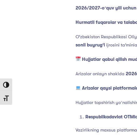
2026/2027-oʻquv yili uchun o
Hurmatli fuqarolar va talaba
O‘zbekiston Respublikasi Oliy
sonli buyrug‘i
ijrosini ta’min
Hujjatlar qabul qilish mud
Arizalar onlayn shaklda
2026
Toggle High Contrast
Arizalar qaysi platformala
Toggle Font size
Hujjatlar topshirish yoʻnalis
Respublikadavlat OTMla
Vazirlikning maxsus platforma