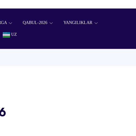
RGA
QABUL-2026
YANGILIKLAR
UZ
26