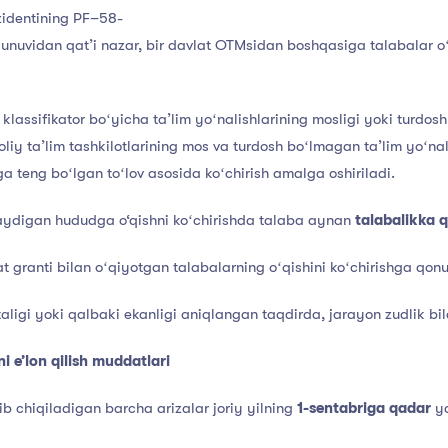
zidentining PF–58-
uvidan qatʼi nazar, bir davlat OTMsidan boshqasiga talabalar oʻqis
klassifikator boʻyicha taʼlim yoʻnalishlarining mosligi yoki turdosh
 oliy taʼlim tashkilotlarining mos va turdosh boʻlmagan taʼlim yoʻna
a teng boʻlgan toʻlov asosida koʻchirish amalga oshiriladi.
aydigan hududga o‘qishni koʻchirishda talaba aynan
talabalikka 
 granti bilan oʻqiyotgan talabalarning oʻqishini koʻchirishga qon
taligi yoki qalbaki ekanligi aniqlangan taqdirda, jarayon zudlik bil
ni e’lon qilish muddatlari
rib chiqiladigan barcha arizalar joriy yilning
1-sentabriga qadar
ya