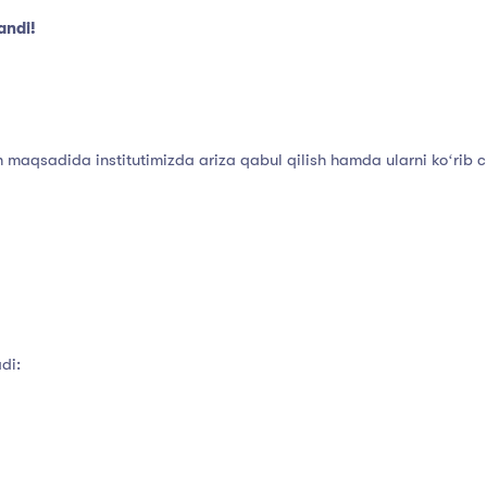
andi!
ish maqsadida institutimizda ariza qabul qilish hamda ularni koʻrib
adi: