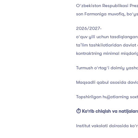
Oʻzbekiston Respublikasi Pre
son Farmoniga muvofiq, boʻysun
2026/2027-
oʻquv yili uchun tasdiqlangan 
taʼlim tashkilotlaridan davlat
kontraktning minimal miqdorig
Turmush oʻrtogʻi doimiy yash
Maqsadli qabul asosida davlat
Topshirilgan hujjatlarning sox
⏱ Ko‘rib chiqish va natijalar
Institut vakolati doirasida koʻ