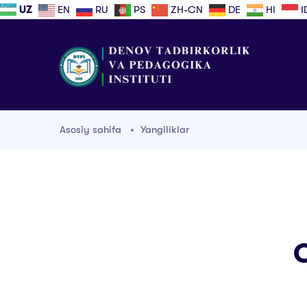
UZ
EN
RU
PS
ZH-CN
DE
HI
I
Asosiy sahifa
Yangiliklar
O