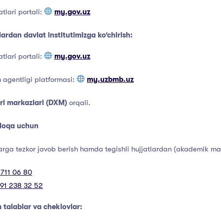
tlari portali:
my.gov.uz
ardan davlat institutimizga ko‘chirish:
tlari portali:
my.gov.uz
 agentligi platformasi:
my.uzbmb.uz
ri markazlari (DXM)
orqali.
aloqa
uchun
larga tezkor javob berish hamda tegishli hujjatlardan (akademik ma
 711 06 80
91 238 32 52
 talablar va cheklovlar: