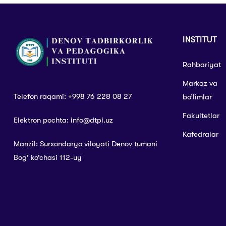
INSTITUT
Rahbariyat
Markaz va
Telefon raqami: +998 76 228 08 27
bo’limlar
Fakultetlar
Elektron pochta: info@dtpi.uz
Kafedralar
Manzil: Surxondaryo viloyati Denov tumani
Bog’ ko’chasi 112-uy