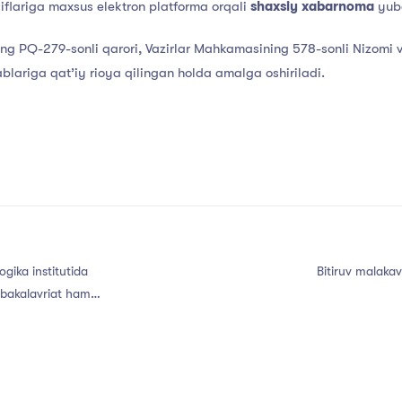
liflariga maxsus elektron platforma orqali
shaxsiy xabarnoma
yubo
ing PQ-279-sonli qarori, Vazirlar Mahkamasining 578-sonli Nizomi 
ablariga qat’iy rioya qilingan holda amalga oshiriladi.
gika institutida
Bitiruv malakav
 bakalavriat hamda
 to‘liq va to‘liq
simoti