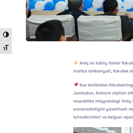
Toggle High Contrast
Toggle Font size
Aniq va tabiiy fanlar fakult
institut rahbariyati, fakultet 
Kun tartibidan fakultetning 
Jumladan, fanlarni o‘qitish sif
respublika miqyosidagi ilmiy l
samaradorligini yaxshilash ma
ko‘rsatkichlari va kelgusi reja