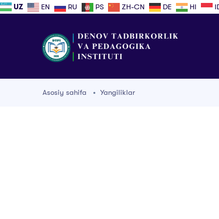
UZ
EN
RU
PS
ZH-CN
DE
HI
I
Asosiy sahifa
Yangiliklar