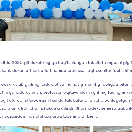
etida 2025-yil dekabr oyiga bag‘ishlangan fakultet kengashi yig‘ilis
dekani, dekan o‘rinbosarlari hamda professor-o‘qituvchilar faol ishtir
o‘quv-uslubiy, ilmiy-tadqiqot va ma’naviy-ma’rifiy faoliyati bilan b
atini yanada oshirish, professor-o‘qituvchilarning ilmiy faolligini k
oyihalarda ishtirok etish hamda talabalar bilan olib borilayotgan 
salalari atroflicha muhokama qilindi. Shuningdek, semestr yakunlar
lar yuzasidan mas’ul shaxslarga topshiriqlar berildi.