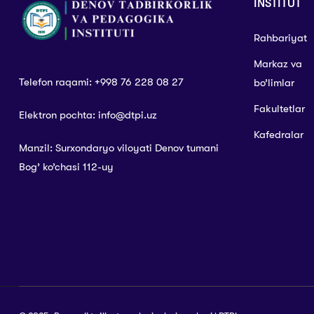
INSTITUT
Rahbariyat
Markaz va
Telefon raqami: +998 76 228 08 27
bo’limlar
Fakultetlar
Elektron pochta: info@dtpi.uz
Kafedralar
Manzil: Surxondaryo viloyati Denov tumani
Bog’ ko’chasi 112-uy