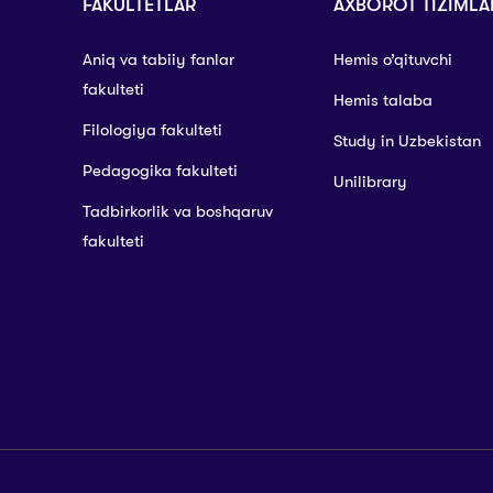
FAKULTETLAR
AXBOROT TIZIMLA
Aniq va tabiiy fanlar
Hemis o’qituvchi
fakulteti
Hemis talaba
Filologiya fakulteti
Study in Uzbekistan
Pedagogika fakulteti
Unilibrary
Tadbirkorlik va boshqaruv
fakulteti