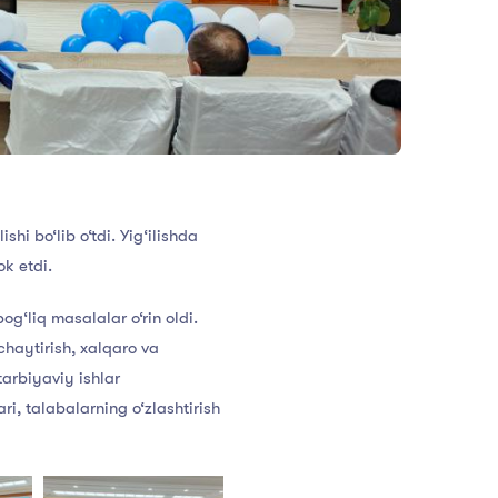
hi bo‘lib o‘tdi. Yig‘ilishda
ok etdi.
og‘liq masalalar o‘rin oldi.
uchaytirish, xalqaro va
tarbiyaviy ishlar
i, talabalarning o‘zlashtirish