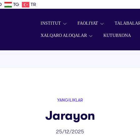
D
TG
TR
INSTITUT
FAOLIYAT
TALABALA
XALQARO ALOQALAR
KUTUBXONA
YANGILIKLAR
Jarayon
25/12/2025