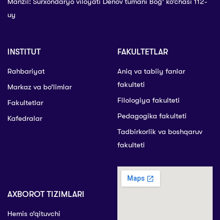
Manzil: Surxondaryo viloyati Denov tumani Bog’ ko’chasi 112-
uy
INSTITUT
FAKULTETLAR
Rahbariyat
Aniq va tabiiy fanlar
fakulteti
Markaz va bo’limlar
Filologiya fakulteti
Fakultetlar
Pedagogika fakulteti
Kafedralar
Tadbirkorlik va boshqaruv
fakulteti
AXBOROT TIZIMLARI
Hemis o’qituvchi