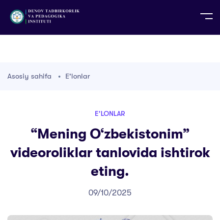
UZ
EN
RU
PS
ZH-CN
DE
HI
ID
TG
TR
Asosiy sahifa
E'lonlar
E'LONLAR
“Mening O‘zbekistonim”
videoroliklar tanlovida ishtirok
eting.
09/10/2025