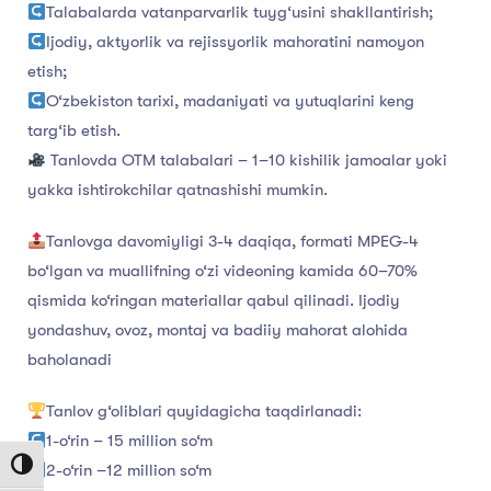
Talabalarda vatanparvarlik tuyg‘usini shakllantirish;
Ijodiy, aktyorlik va rejissyorlik mahoratini namoyon
etish;
O‘zbekiston tarixi, madaniyati va yutuqlarini keng
targ‘ib etish.
Tanlovda OTM talabalari – 1–10 kishilik jamoalar yoki
yakka ishtirokchilar qatnashishi mumkin.
Tanlovga davomiyligi 3-4 daqiqa, formati MPEG-4
bo‘lgan va muallifning o‘zi videoning kamida 60–70%
qismida ko‘ringan materiallar qabul qilinadi. Ijodiy
yondashuv, ovoz, montaj va badiiy mahorat alohida
baholanadi
Tanlov g‘oliblari quyidagicha taqdirlanadi:
1-o‘rin – 15 million so‘m
Toggle High Contrast
2-o‘rin –12 million so‘m