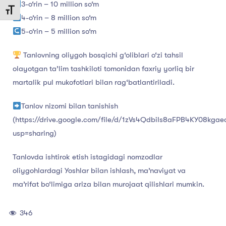
3-o‘rin – 10 million so‘m
Toggle Font size
4-o‘rin – 8 million so‘m
5-o‘rin – 5 million so‘m
Tanlovning oliygoh bosqichi g‘oliblari o‘zi tahsil
olayotgan ta’lim tashkiloti tomonidan faxriy yorliq bir
martalik pul mukofotlari bilan rag‘batlantiriladi.
Tanlov nizomi bilan tanishish
(https://drive.google.com/file/d/1zVs4QdbiIs8aFPB4KY08kga
usp=sharing)
Tanlovda ishtirok etish istagidagi nomzodlar
oliygohlardagi Yoshlar bilan ishlash, ma’naviyat va
ma’rifat bo‘limiga ariza bilan murojaat qilishlari mumkin.
346