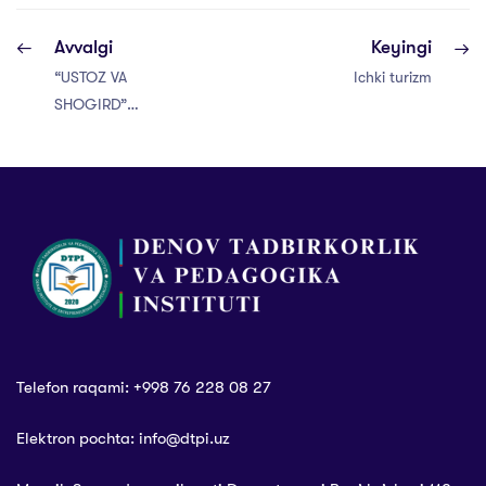
Avvalgi
Keyingi
“USTOZ VA
Ichki turizm
SHOGIRD”
AN’ANALARI
Telefon raqami: +998 76 228 08 27
Elektron pochta: info@dtpi.uz