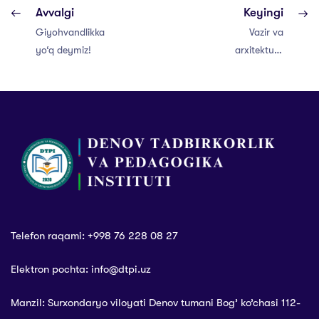
Avvalgi
Keyingi
Giyohvandlikka
Vazir va
yo‘q deymiz!
arxitektura
yoʻnalishida
kadrlar
tayyorlovchi
oliygohlar
rahbarlari
ishtirokida
yigʻilish boʻlib
oʻtdi
Telefon raqami: +998 76 228 08 27
Elektron pochta: info@dtpi.uz
Manzil: Surxondaryo viloyati Denov tumani Bog’ ko’chasi 112-