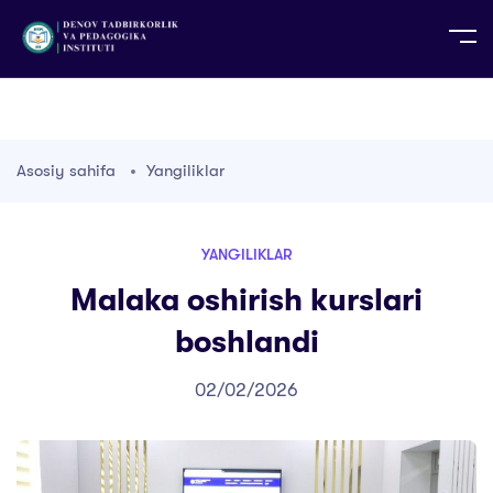
UZ
EN
RU
PS
ZH-CN
DE
HI
ID
TG
TR
Asosiy sahifa
Yangiliklar
YANGILIKLAR
Malaka oshirish kurslari
boshlandi
02/02/2026