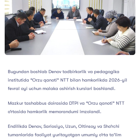
Bugundan boshlab Denov tadbirkorlik va pedagogika
institutida “Orzu qanoti” NTT bilan hamkorlikda 2026-yil
fevral oyi uchun malaka oshirish kurslari boshlandi.
Mazkur tashabbus doirasida DTPI va “Orzu qanoti” NTT
o‘rtasida hamkorlik memorandumi imzolandi.
Endilikda Denov, Sariosiyo, Uzun, Oltinsoy va Sho‘rchi
tumanlarida faoliyat yuritayotgan umumiy o‘rta ta’lim