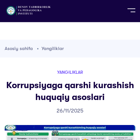
UZ
EN
RU
PS
ZH-CN
DE
HI
ID
TG
TR
Asosiy sahifa
Yangiliklar
YANGILIKLAR
Korrupsiyaga qarshi kurashish
huquqiy asoslari
26/11/2025