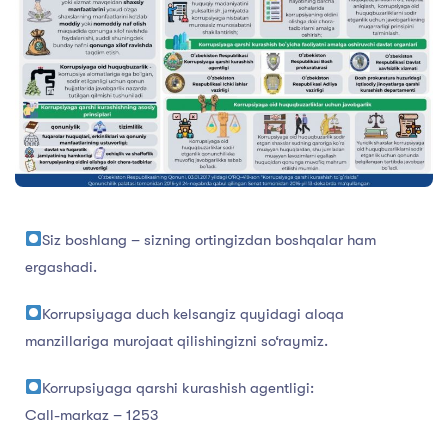
Siz boshlang – sizning ortingizdan boshqalar ham
ergashadi.
Korrupsiyaga duch kelsangiz quyidagi aloqa
manzillariga murojaat qilishingizni so‘raymiz.
Korrupsiyaga qarshi kurashish agentligi:
Call-markaz – 1253