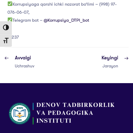
Korrupsiyaga qarshi ichki nazorat bo‘limi – (998) 97-
076-06-07,
Telegram bot –
@Korrupsiya_DTPI_bot
Toggle High Contrast
237
Toggle Font size
Avvalgi
Keyingi
Uchrashuv
Jarayon