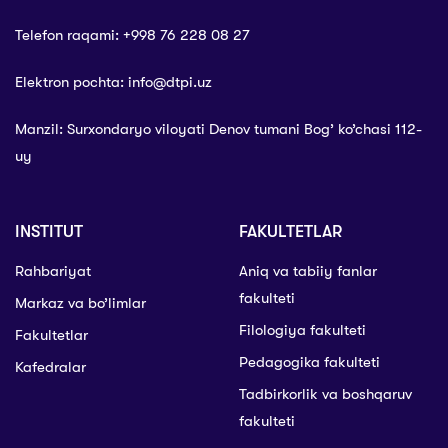
Telefon raqami: +998 76 228 08 27
Elektron pochta: info@dtpi.uz
Manzil: Surxondaryo viloyati Denov tumani Bog’ ko’chasi 112-
uy
INSTITUT
FAKULTETLAR
Rahbariyat
Aniq va tabiiy fanlar
fakulteti
Markaz va bo’limlar
Filologiya fakulteti
Fakultetlar
Pedagogika fakulteti
Kafedralar
Tadbirkorlik va boshqaruv
fakulteti