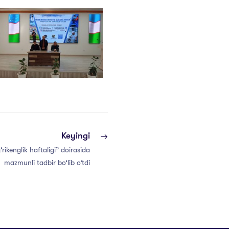
Keyingi
ikenglik haftaligi” doirasida
mazmunli tadbir bo‘lib o‘tdi