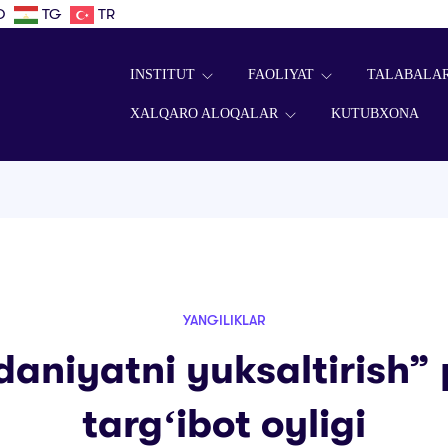
D
TG
TR
INSTITUT
FAOLIYAT
TALABALA
XALQARO ALOQALAR
KUTUBXONA
YANGILIKLAR
aniyatni yuksaltirish” p
targʻibot oyligi