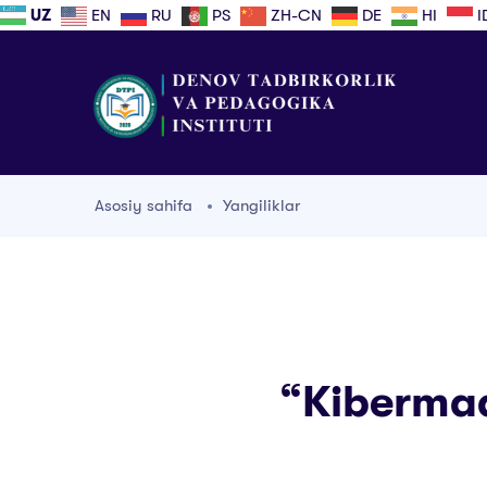
UZ
EN
RU
PS
ZH-CN
DE
HI
I
Asosiy sahifa
Yangiliklar
“Kibermad