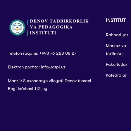
INSTITUT
Rahbariyat
Markaz va
Telefon raqami: +998 76 228 08 27
bo’limlar
Fakultetlar
Elektron pochta: info@dtpi.uz
Kafedralar
Manzil: Surxondaryo viloyati Denov tumani
Bog’ ko’chasi 112-uy