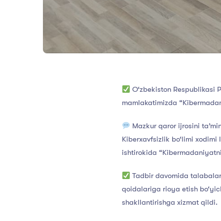
O‘zbekiston Respublikasi P
mamlakatimizda “Kibermadaniya
Mazkur qaror ijrosini ta’mi
Kiberxavfsizlik bo‘limi xodimi
ishtirokida “Kibermadaniyatni 
Tadbir davomida talabalar i
qoidalariga rioya etish bo‘yi
shakllantirishga xizmat qildi.