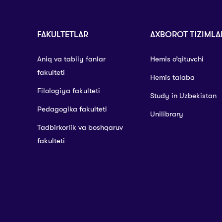
FAKULTETLAR
AXBOROT TIZIMLA
Aniq va tabiiy fanlar
Hemis o’qituvchi
fakulteti
Hemis talaba
Filologiya fakulteti
Study in Uzbekistan
Pedagogika fakulteti
Unilibrary
Tadbirkorlik va boshqaruv
fakulteti