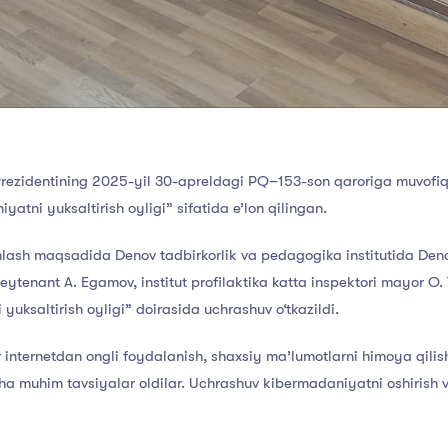
rezidentining 2025-yil 30-apreldagi PQ–153-son qaroriga muvofiq,
tni yuksaltirish oyligi” sifatida e’lon qilingan.
nlash maqsadida Denov tadbirkorlik va pedagogika institutida Deno
 leytenant A. Egamov, institut profilaktika katta inspektori mayor O
yuksaltirish oyligi” doirasida uchrashuv o‘tkazildi.
nternetdan ongli foydalanish, shaxsiy ma’lumotlarni himoya qilish
cha muhim tavsiyalar oldilar. Uchrashuv kibermadaniyatni oshirish v