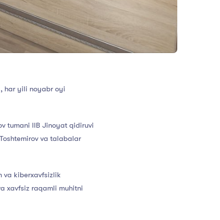
 har yili noyabr oyi
v tumani IIB Jinoyat qidiruvi
. Toshtemirov va talabalar
 va kiberxavfsizlik
a xavfsiz raqamli muhitni