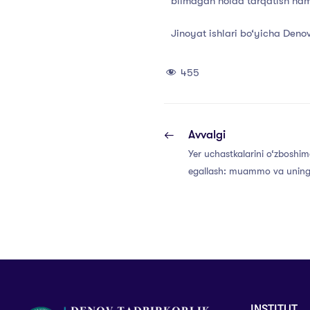
bilmagan
holda
tarqatish
ha
Jinoyat
ishlari
bo‘yicha
Deno
455
Avvalgi
Yer uchastkalarini o‘zboshim
egallash: muammo va uning
yechimlari
INSTITUT