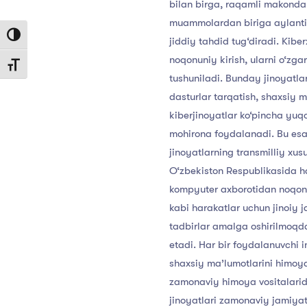
bilan
birga,
raqamli
makonda
muammolardan
biriga
aylant
Toggle High Contrast
jiddiy
tahdid
tug‘diradi.
Kiber
noqonuniy
kirish,
ularni
o‘zgar
Toggle Font size
tushuniladi.
Bunday
jinoyatla
dasturlar
tarqatish,
shaxsiy
m
kiberjinoyatlar
ko‘pincha
yuqo
mohirona
foydalanadi.
Bu
es
jinoyatlarning
transmilliy
xus
O‘zbekiston
Respublikasida
h
kompyuter
axborotidan
noqon
kabi
harakatlar
uchun
jinoiy
j
tadbirlar
amalga
oshirilmoqd
etadi.
Har
bir
foydalanuvchi
i
shaxsiy
ma’lumotlarini
himoy
zamonaviy
himoya
vositalari
jinoyatlari
zamonaviy
jamiya