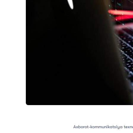
Axborot-kommunikatsiya
texn