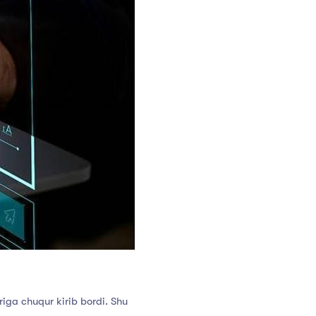
riga
chuqur
kirib
bordi.
Shu