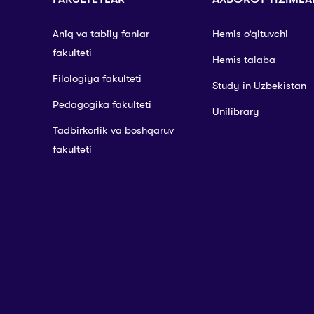
Aniq va tabiiy fanlar
Hemis o’qituvchi
fakulteti
Hemis talaba
Filologiya fakulteti
Study in Uzbekistan
Pedagogika fakulteti
Unilibrary
Tadbirkorlik va boshqaruv
fakulteti