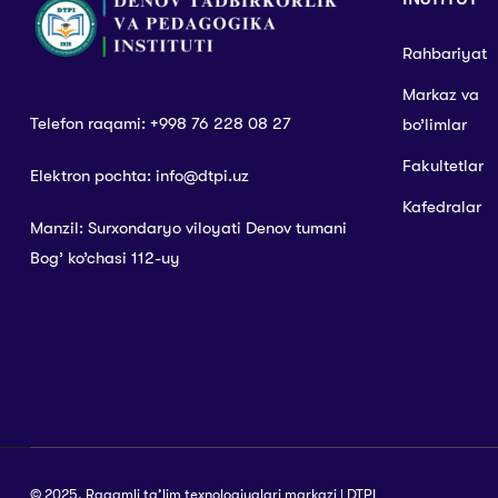
Rahbariyat
Markaz va
Telefon raqami: +998 76 228 08 27
bo’limlar
Fakultetlar
Elektron pochta: info@dtpi.uz
Kafedralar
Manzil: Surxondaryo viloyati Denov tumani
Bog’ ko’chasi 112-uy
© 2025. Raqamli ta’lim texnologiyalari markazi | DTPI
|