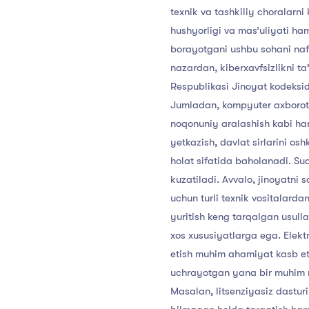
texnik
va
tashkiliy
choralarni
hushyorligi
va
mas’uliyati
ha
borayotgani
ushbu
sohani
na
nazardan,
kiberxavfsizlikni
ta
Respublikasi
Jinoyat
kodeksi
Jumladan,
kompyuter
axboro
noqonuniy
aralashish
kabi
ha
yetkazish,
davlat
sirlarini
osh
holat
sifatida
baholanadi.
Su
kuzatiladi.
Avvalo,
jinoyatni
s
uchun
turli
texnik
vositalarda
yuritish
keng
tarqalgan
usull
xos
xususiyatlarga
ega.
Elekt
etish
muhim
ahamiyat
kasb
e
uchrayotgan
yana
bir
muhim
Masalan,
litsenziyasiz
dastur