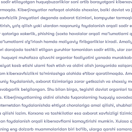
sodir
etilayotgan
huquqbuzarliklar
soni
ortib
borayotgani
kiberxav
irmoqda.
Kiberjinoyatlar
nafaqat
alohida
shaxslar,
balki
davlat
va
xavfsizlik
jinoyatlari
deganda
axborot
tizimlari,
kompyuter
tarmoql
tirish,
yo‘q
qilish
yoki
ulardan
noqonuniy
foydalanish
orqali
sodir
e
r
qatoriga
xakerlik,
phishing
(soxta
havolalar
orqali
ma’lumotlarni
q
a’lumotlarni
o‘g‘irlash
hamda
moliyaviy
firibgarliklar
kiradi.
Amali
ri
darajada
tashkil
etilgan
guruhlar
tomonidan
sodir
etilib,
ular
za
a
huquqni
muhofaza
qiluvchi
organlar
faoliyatini
yanada
murakkabl
usiyat
kasb
etishi
ularni
fosh
etish
va
oldini
olish
jarayonida
xalqar
am
kiberxavfsizlikni
ta’minlashga
alohida
e’tibor
qaratilmoqda.
Am
uniy
foydalanish,
axborot
tizimlariga
zarar
yetkazish
va
shaxsiy
m
avobgarlik
belgilangan.
Shu
bilan
birga,
tegishli
davlat
organlari
t
a.
Kiberjinoyatlarning
oldini
olishda
fuqarolarning
huquqiy
savodxo
nternetdan
foydalanishda
ehtiyot
choralariga
amal
qilishi,
shubhal
a
qilishi
lozim.
Korxona
va
tashkilotlar
esa
axborot
xavfsizligi
tizimla
dan
foydalanish
orqali
kiberxavflarni
kamaytirishi
mumkin.
Xulosa
q
tning
eng
dolzarb
muammolaridan
biri
bo‘lib,
ularga
qarshi
samaral