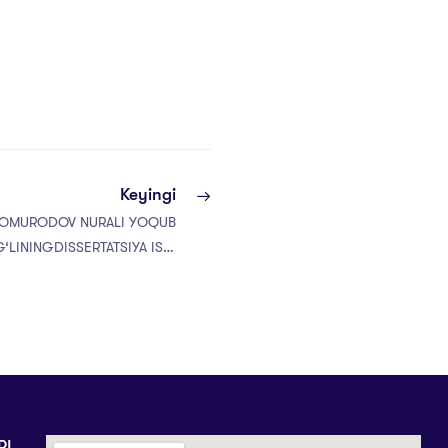
Keyingi
OMURODOV NURALI YOQUB
G‘LININGDISSERTATSIYA ISHI
FFAQIYATLI HIMOYA QILINDI
RI