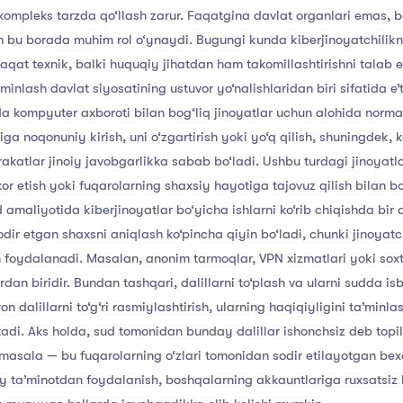
kompleks
tarzda
qo‘llash
zarur.
Faqatgina
davlat
organlari
emas,
b
m
bu
borada
muhim
rol
o‘ynaydi.
Bugungi
kunda
kiberjinoyatchilik
faqat
texnik,
balki
huquqiy
jihatdan
ham
takomillashtirishni
talab
e
’minlash
davlat
siyosatining
ustuvor
yo‘nalishlaridan
biri
sifatida
e’
da
kompyuter
axboroti
bilan
bog‘liq
jinoyatlar
uchun
alohida
norma
tiga
noqonuniy
kirish,
uni
o‘zgartirish
yoki
yo‘q
qilish,
shuningdek,
k
rakatlar
jinoiy
javobgarlikka
sabab
bo‘ladi.
Ushbu
turdagi
jinoyatla
kor
etish
yoki
fuqarolarning
shaxsiy
hayotiga
tajovuz
qilish
bilan
bo
d
amaliyotida
kiberjinoyatlar
bo‘yicha
ishlarni
ko‘rib
chiqishda
bir
odir
etgan
shaxsni
aniqlash
ko‘pincha
qiyin
bo‘ladi,
chunki
jinoyatc
n
foydalanadi.
Masalan,
anonim
tarmoqlar,
VPN
xizmatlari
yoki
sox
ardan
biridir.
Bundan
tashqari,
dalillarni
to‘plash
va
ularni
sudda
is
ron
dalillarni
to‘g‘ri
rasmiylashtirish,
ularning
haqiqiyligini
ta’minla
tadi.
Aks
holda,
sud
tomonidan
bunday
dalillar
ishonchsiz
deb
topil
masala
—
bu
fuqarolarning
o‘zlari
tomonidan
sodir
etilayotgan
bex
iy
ta’minotdan
foydalanish,
boshqalarning
akkauntlariga
ruxsatsiz