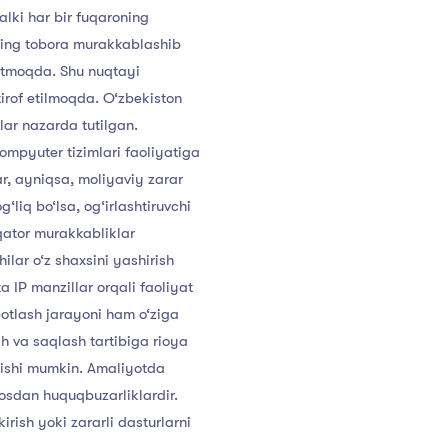
alki
har
bir
fuqaroning
ning
tobora
murakkablashib
tmoqda.
Shu
nuqtayi
tirof
etilmoqda.
O‘zbekiston
lar
nazarda
tutilgan.
ompyuter
tizimlari
faoliyatiga
r,
ayniqsa,
moliyaviy
zarar
g‘liq
bo‘lsa,
og‘irlashtiruvchi
qator
murakkabliklar
hilar
o‘z
shaxsini
yashirish
ta
IP
manzillar
orqali
faoliyat
botlash
jarayoni
ham
o‘ziga
sh
va
saqlash
tartibiga
rioya
ishi
mumkin.
Amaliyotda
osdan
huquqbuzarliklardir.
kirish
yoki
zararli
dasturlarni