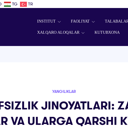
D
TG
TR
INSTITUT
FAOLIYAT
TALABALA
XALQARO ALOQALAR
KUTUBXONA
YANGILIKLAR
FSIZLIK JINOYATLARI: 
R VA ULARGA QARSHI 