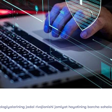
ologiyalarining
jadal
rivojlanishi
jamiyat
hayotining
barcha
sohala