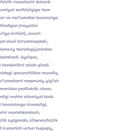
fsizlik
masalasini
dolzarb
jamiyat
xavfsizligiga
ham
ari
va
ma’lumotlar
bazalariga
tiladigan
jinoyatlar
o‘lga
kiritish),
zararli
yot
shuni
ko‘rsatmoqdaki,
monaviy
texnologiyalardan
ashtiradi.
Ayniqsa,
o
hamkorlikni
talab
qiladi.
aldagi
qonunchilikka
muvofiq,
a’lumotlarni
noqonuniy
yig‘ish
omonidan
profilaktik
chora-
nligi
muhim
ahamiyat
kasb
i
havolalarga
kirmasligi,
rini
mustahkamlash,
ilib
aytganda,
kiberxavfsizlik
i
kurashish
uchun
huquqiy,