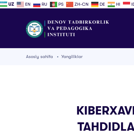
UZ
EN
RU
PS
ZH-CN
DE
HI
I
Asosiy sahifa
Yangiliklar
KIBЕRXAV
TAHDIDLA