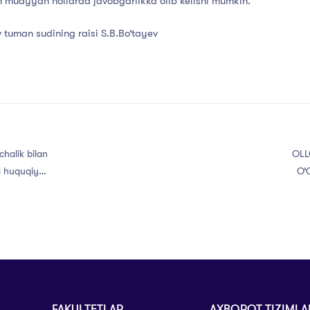
m
muayyan
hollarda
javobgarlikka
olib
kelishi
mumkin.
v
tuman
sudining
raisi
S.B.Bo‘tayev
chalik bilan
OLL
 huquqiy
O‘
MUVA
FAKULTETLAR
AXBOROT TIZIMLA