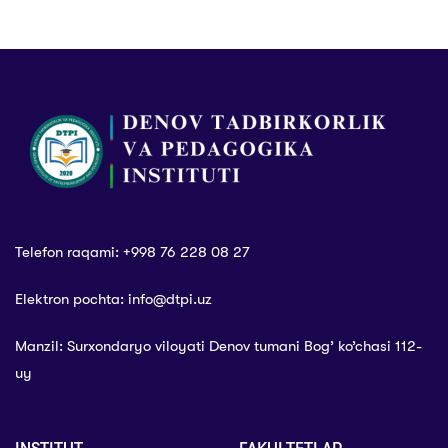
mavzusida
kurash!” va
ma’naviy-ma’rifiy
“Inson qadri va
uchrashuv bo‘lib
huquqlarining
o‘tdi
ustuvorligi –
taraqqiyot
poydevori”
mavzularida
ma’rifiy
uchrashuv bo‘lib
o‘tdi
Telefon raqami: +998 76 228 08 27
Elektron pochta: info@dtpi.uz
Manzil: Surxondaryo viloyati Denov tumani Bog’ ko’chasi 112-
uy