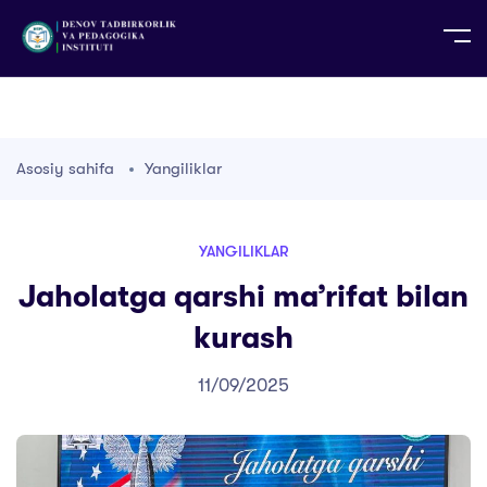
UZ
EN
RU
PS
ZH-CN
DE
HI
ID
TG
TR
Asosiy sahifa
Yangiliklar
YANGILIKLAR
Jaholatga qarshi ma’rifat bilan
kurash
11/09/2025