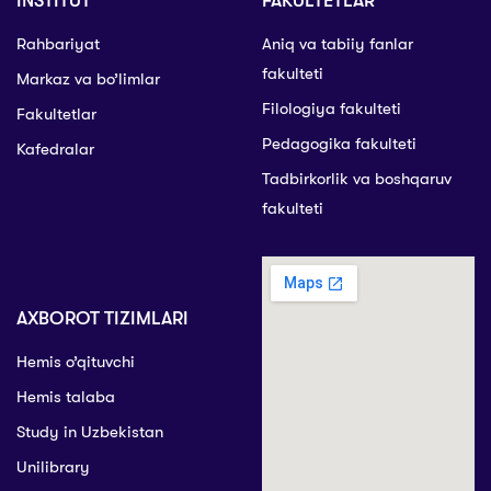
INSTITUT
FAKULTETLAR
Rahbariyat
Aniq va tabiiy fanlar
fakulteti
Markaz va bo’limlar
Filologiya fakulteti
Fakultetlar
Pedagogika fakulteti
Kafedralar
Tadbirkorlik va boshqaruv
fakulteti
AXBOROT TIZIMLARI
Hemis o’qituvchi
Hemis talaba
Study in Uzbekistan
Unilibrary