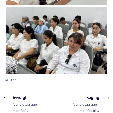
399
Avvalgi
Keyingi
“Jaholatga qarshi
“Jaholatga qarshi
ma’rifat”
– ma’rifat bilan