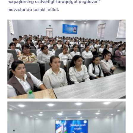
huquqlarning ustivorligi-taraqqiyot poydevori”
mavzularida tashkil etildi.