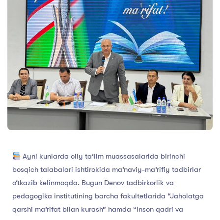
Ayni kunlarda oliy ta’lim muassasalarida birinchi
bosqich talabalari ishtirokida ma’naviy-ma’rifiy tadbirlar
o‘tkazib kelinmoqda. Bugun Denov tadbirkorlik va
pedagogika institutining barcha fakultetlarida “Jaholatga
qarshi ma’rifat bilan kurash” hamda “Inson qadri va