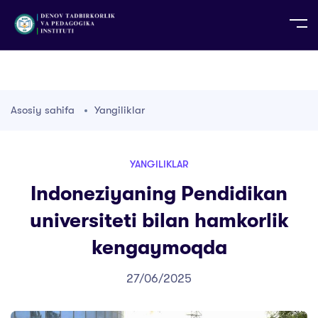
UZ
EN
RU
PS
ZH-CN
DE
HI
ID
TG
TR
Asosiy sahifa
Yangiliklar
YANGILIKLAR
Indoneziyaning Pendidikan
universiteti bilan hamkorlik
kengaymoqda
27/06/2025