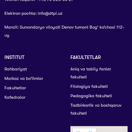
Elektron pochta: info@dtpi.uz
Manzil: Surxondaryo viloyati Denov tumani Bog’ ko’chasi 112-
uy
INSTITUT
FAKULTETLAR
Rahbariyat
Aniq va tabiiy fanlar
fakulteti
Markaz va bo’limlar
Filologiya fakulteti
Fakultetlar
Pedagogika fakulteti
Kafedralar
Tadbirkorlik va boshqaruv
fakulteti